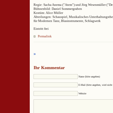
Regie: Sacha Anema (”Atem”) und Jörg Wesenmüller (”Der
Bühnenbild: Daniel Sommergraben
Kostüm: Alice Müller
Abteilungen: Schauspiel, Musikalisches Unterhaltungsthea
für Modernen Tanz, Blasinstrumente, Schlagwerk
Eintritt frei
Permalink
»
Ihr Kommentar
Name (bitte angeben)
E-Mail (bitte angeben, wird nicht 
Website