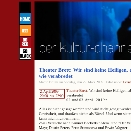
Theater Brett: Wir sind keine Heiligen, 
wie verabredet
Martin Bruny am Sonntag, den 29. März 2009 · Filed under
Event
Theater Brett
: Wir sind keine Heiligen, a
2. April 2009
verabredet
20:00
bis
22:00
02. und 03. April - 20 Uhr
Alles ist nicht gesagt worden und wird nicht gesagt werden
Gewissheit, und draußen nichts als Rätsel. Und wenn sie m
kann mich nicht erinnern.
Zwei Versuche nach Samuel Becketts “Atem” und “Der Ve
Mayr, Dustin Peters, Petra Straussova und Erwin Wagner.