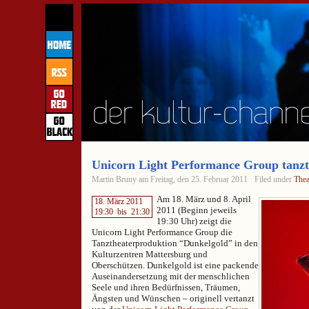
Unicorn Light Performance Group tanz
Martin Bruny am Freitag, den 25. Februar 2011 · Filed under
Thea
Am 18. März und 8. April
18. März 2011
2011 (Beginn jeweils
19:30
bis
21:30
19:30 Uhr) zeigt die
Unicorn Light Performance Group die
Tanztheaterproduktion “Dunkelgold” in den
Kulturzentren Mattersburg und
Oberschützen. Dunkelgold ist eine packende
Auseinandersetzung mit der menschlichen
Seele und ihren Bedürfnissen, Träumen,
Ängsten und Wünschen – originell vertanzt