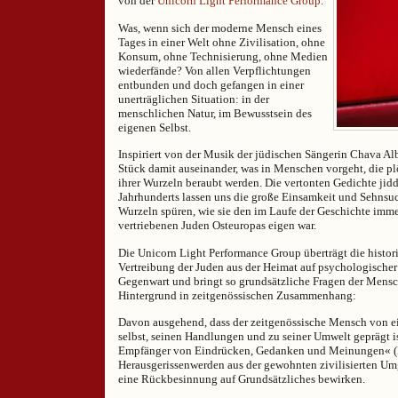
von der
Unicorn Light Performance Group
.
Was, wenn sich der moderne Mensch eines
Tages in einer Welt ohne Zivilisation, ohne
Konsum, ohne Technisierung, ohne Medien
wiederfände? Von allen Verpflichtungen
entbunden und doch gefangen in einer
unerträglichen Situation: in der
menschlichen Natur, im Bewusstsein des
eigenen Selbst.
Inspiriert von der Musik der jüdischen Sängerin Chava Albe
Stück damit auseinander, was in Menschen vorgeht, die pl
ihrer Wurzeln beraubt werden. Die vertonten Gedichte jidd
Jahrhunderts lassen uns die große Einsamkeit und Sehnsu
Wurzeln spüren, wie sie den im Laufe der Geschichte imme
vertriebenen Juden Osteuropas eigen war.
Die Unicorn Light Performance Group überträgt die histori
Vertreibung der Juden aus der Heimat auf psychologische
Gegenwart und bringt so grundsätzliche Fragen der Mensc
Hintergrund in zeitgenössischen Zusammenhang:
Davon ausgehend, dass der zeitgenössische Mensch von e
selbst, seinen Handlungen und zu seiner Umwelt geprägt is
Empfänger von Eindrücken, Gedanken und Meinungen« (E
Herausgerissenwerden aus der gewohnten zivilisierten U
eine Rückbesinnung auf Grundsätzliches bewirken.