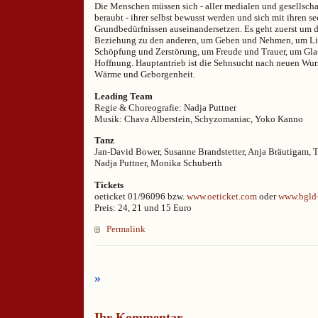
Die Menschen müssen sich - aller medialen und gesellsch
beraubt - ihrer selbst bewusst werden und sich mit ihren s
Grundbedürfnissen auseinandersetzen. Es geht zuerst um d
Beziehung zu den anderen, um Geben und Nehmen, um Li
Schöpfung und Zerstörung, um Freude und Trauer, um Gla
Hoffnung. Hauptantrieb ist die Sehnsucht nach neuen Wurz
Wärme und Geborgenheit.
Leading Team
Regie & Choreografie: Nadja Puttner
Musik: Chava Alberstein, Schyzomaniac, Yoko Kanno
Tanz
Jan-David Bower, Susanne Brandstetter, Anja Bräutigam, 
Nadja Puttner, Monika Schuberth
Tickets
oeticket 01/96096 bzw.
www.oeticket.com
oder
www.bgld-
Preis: 24, 21 und 15 Euro
Permalink
»
Ihr Kommentar