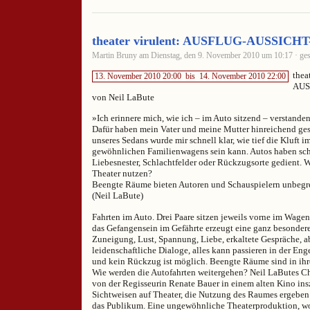
theater virulent: AUSFLUG-AUSSIC
Martin Bruny am Dienstag, den 9. November 2010 um 10:17 · ges
thea
13. November 2010 20:00
bis
14. November 2010 22:00
AUS
von Neil LaBute
»Ich erinnere mich, wie ich – im Auto sitzend – verstanden
Dafür haben mein Vater und meine Mutter hinreichend ges
unseres Sedans wurde mir schnell klar, wie tief die Kluft i
gewöhnlichen Familienwagens sein kann. Autos haben sch
Liebesnester, Schlachtfelder oder Rückzugsorte gedient. W
Theater nutzen?
Beengte Räume bieten Autoren und Schauspielern unbegr
(Neil LaBute)
Fahrten im Auto. Drei Paare sitzen jeweils vorne im Wage
das Gefangensein im Gefährte erzeugt eine ganz besondere 
Zuneigung, Lust, Spannung, Liebe, erkaltete Gespräche, a
leidenschaftliche Dialoge, alles kann passieren in der Eng
und kein Rückzug ist möglich. Beengte Räume sind in ihr
Wie werden die Autofahrten weitergehen? Neil LaButes C
von der Regisseurin Renate Bauer in einem alten Kino ins
Sichtweisen auf Theater, die Nutzung des Raumes ergeben
das Publikum. Eine ungewöhnliche Theaterproduktion, wo