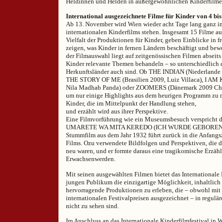
Heldinnen und Helden in außergewöhnlichen Kinderfilmen
International ausgezeichnete Filme für Kinder von 4 bis
Ab 13. November wird Wien wieder acht Tage lang ganz i
internationalen Kinderfilms stehen. Insgesamt 15 Filme au
Vielfalt der Produktionen für Kinder, geben Einblicke in 
zeigen, was Kinder in fernen Ländern beschäftigt und bew
der Filmauswahl liegt auf zeitgenössischen Filmen abseits
Kinder relevante Themen behandeln – so unterschiedlich 
Herkunftsländer auch sind. Ob THE INDIAN (Niederlande
THE STORY OF ME (Brasilien 2009, Luiz Villaca), I AM
Nila Madhab Panda) oder ZOOMERS (Dänemark 2009 Chris
um nur einige Highlights aus dem heurigen Programm zu 
Kinder, die im Mittelpunkt der Handlung stehen,
und erzählt wird aus ihrer Perspektive.
Eine Filmvorführung wie ein Museumsbesuch verspricht de
UMARETE WA MITA KEREDO (ICH WURDE GEBOREN, A
Stummfilm aus dem Jahr 1932 führt zurück in die Anfangs
Films. Ozu verwendete Bildfolgen und Perspektiven, die
neu waren, und er formte daraus eine tragikomische Erzäh
Erwachsenwerden.
Mit seinen ausgewählten Filmen bietet das Internationale
jungen Publikum die einzigartige Möglichkeit, inhaltlich
hervorragende Produktionen zu erleben, die – obwohl mit
internationalen Festivalpreisen ausgezeichnet – in regu
nicht zu sehen sind.
Im Anschluss an das Internationale Kinderfilmfestival i