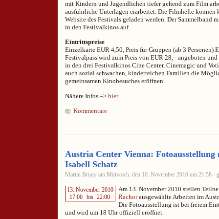
mit Kindern und Jugendlichen tiefer gehend zum Film arb
ausführliche Unterlagen erarbeitet. Die Filmhefte können 
Website des Festivals geladen werden. Der Sammelband mit
in den Festivalkinos auf.
Eintrittspreise
Einzelkarte EUR 4,50, Preis für Gruppen (ab 3 Personen) 
Festivalpass wird zum Preis von EUR 28,– angeboten und i
in den drei Festivalkinos Cine Center, Cinemagic und Voti
auch sozial schwachen, kinderreichen Familien die Mögli
gemeinsamen Kinobesuches eröffnen.
Nähere Infos –>
hier
Kommentare
Austria Center Vienna: Fotoausstellung 
Isabell Schatz
Martin Bruny am Mittwoch, den 10. November 2010 um 21:58 · g
Am 13. November 2010 stellen Teiln
13. November 2010
Rachor
ausgewählte Arbeiten im Austr
17:00
bis
22:00
Die Fotoausstellung ist bei freiem Eint
und wird um 18 Uhr offiziell eröffnet.