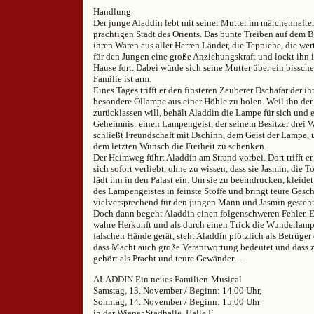
Handlung
Der junge Aladdin lebt mit seiner Mutter im märchenhafte
prächtigen Stadt des Orients. Das bunte Treiben auf dem B
ihren Waren aus aller Herren Länder, die Teppiche, die wert
für den Jungen eine große Anziehungskraft und lockt ihn
Hause fort. Dabei würde sich seine Mutter über ein bissche
Familie ist arm.
Eines Tages trifft er den finsteren Zauberer Dschafar der ih
besondere Öllampe aus einer Höhle zu holen. Weil ihn der
zurücklassen will, behält Aladdin die Lampe für sich und 
Geheimnis: einen Lampengeist, der seinem Besitzer drei W
schließt Freundschaft mit Dschinn, dem Geist der Lampe, 
dem letzten Wunsch die Freiheit zu schenken.
Der Heimweg führt Aladdin am Strand vorbei. Dort trifft er
sich sofort verliebt, ohne zu wissen, dass sie Jasmin, die To
lädt ihn in den Palast ein. Um sie zu beeindrucken, kleidet
des Lampengeistes in feinste Stoffe und bringt teure Gesch
vielversprechend für den jungen Mann und Jasmin gesteht
Doch dann begeht Aladdin einen folgenschweren Fehler. E
wahre Herkunft und als durch einen Trick die Wunderlamp
falschen Hände gerät, steht Aladdin plötzlich als Betrüger
dass Macht auch große Verantwortung bedeutet und dass 
gehört als Pracht und teure Gewänder …
ALADDIN Ein neues Familien-Musical
Samstag, 13. November / Beginn: 14.00 Uhr,
Sonntag, 14. November / Beginn: 15.00 Uhr
in der Wiener Stadhalle, Halle F