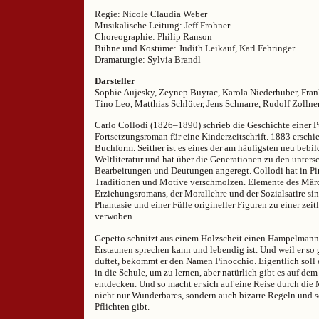
Regie: Nicole Claudia Weber
Musikalische Leitung: Jeff Frohner
Choreographie: Philip Ranson
Bühne und Kostüme: Judith Leikauf, Karl Fehringer
Dramaturgie: Sylvia Brandl
Darsteller
Sophie Aujesky, Zeynep Buyrac, Karola Niederhuber, Frank
Tino Leo, Matthias Schlüter, Jens Schnarre, Rudolf Zollne
Carlo Collodi (1826–1890) schrieb die Geschichte einer P
Fortsetzungsroman für eine Kinderzeitschrift. 1883 erschi
Buchform. Seither ist es eines der am häufigsten neu bebi
Weltliteratur und hat über die Generationen zu den unters
Bearbeitungen und Deutungen angeregt. Collodi hat in Pin
Traditionen und Motive verschmolzen. Elemente des Märch
Erziehungsromans, der Morallehre und der Sozialsatire si
Phantasie und einer Fülle origineller Figuren zu einer zei
verwoben.
Gepetto schnitzt aus einem Holzscheit einen Hampelmann
Erstaunen sprechen kann und lebendig ist. Und weil er so
duftet, bekommt er den Namen Pinocchio. Eigentlich soll e
in die Schule, um zu lernen, aber natürlich gibt es auf de
entdecken. Und so macht er sich auf eine Reise durch die 
nicht nur Wunderbares, sondern auch bizarre Regeln und 
Pflichten gibt.