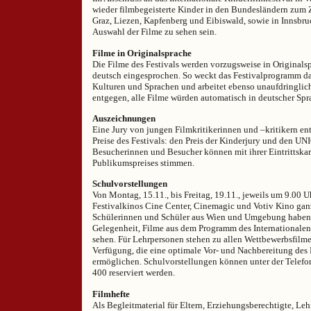
wieder filmbegeisterte Kinder in den Bundesländern zum Z
Graz, Liezen, Kapfenberg und Eibiswald, sowie in Innsbru
Auswahl der Filme zu sehen sein.
Filme in Originalsprache
Die Filme des Festivals werden vorzugsweise in Originals
deutsch eingesprochen. So weckt das Festivalprogramm das
Kulturen und Sprachen und arbeitet ebenso unaufdringli
entgegen, alle Filme würden automatisch in deutscher Spr
Auszeichnungen
Eine Jury von jungen Filmkritikerinnen und –kritikern en
Preise des Festivals: den Preis der Kinderjury und den UN
Besucherinnen und Besucher können mit ihrer Eintrittskar
Publikumspreises stimmen.
Schulvorstellungen
Von Montag, 15.11., bis Freitag, 19.11., jeweils um 9.00 U
Festivalkinos Cine Center, Cinemagic und Votiv Kino gan
Schülerinnen und Schüler aus Wien und Umgebung haben 
Gelegenheit, Filme aus dem Programm des Internationalen 
sehen. Für Lehrpersonen stehen zu allen Wettbewerbsfilme
Verfügung, die eine optimale Vor- und Nachbereitung des 
ermöglichen. Schulvorstellungen können unter der Tele
400 reserviert werden.
Filmhefte
Als Begleitmaterial für Eltern, Erziehungsberechtigte, Leh