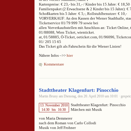
Kartenpreise: € 23,- bis 31,- / Kinder bis 15 Jahre: € 18,50 
Familienpaket (2 Erwachsene & 2 Kinder bis 15 Jahre): € 7
Schoßkarten bis 5 Jahre: € 5,-, Rollstuhlbenutzer: € 10,-
VORVERKAUF: An den Kassen der Wiener Stadthalle, stad
Ticketservice 01/79 999 79 sowie bei
allen Vorverkaufsstellen mit Anschluss an: Ticket Online, t
01/88088, Wien Ticket, wienticket.
at, 01/58885, Ö-Ticket, oeticket.com, 01/96096, Ticketcor
01/ 205 15 65
Das Ticket gilt als Fahrschein für die Wiener Linien!
Nähere Infos –>>
hier
Kommentare
Stadttheater Klagenfurt: Pinocchio
Martin Bruny am Dienstag, den 20. April 2010 um 10:01 · gespeic
Stadttheater Klagenfurt: Pinocchio
13. November 2010
Märchen mit Musik
14:30
bis
16:30
von Maria Demmerer
nach dem Roman von Carlo Collodi
Musik von Jeff Frohner