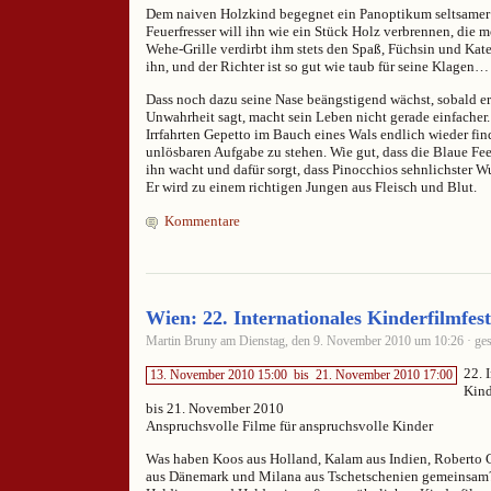
Dem naiven Holzkind begegnet ein Panoptikum seltsamer 
Feuerfresser will ihn wie ein Stück Holz verbrennen, die 
Wehe-Grille verdirbt ihm stets den Spaß, Füchsin und Kat
ihn, und der Richter ist so gut wie taub für seine Klagen…
Dass noch dazu seine Nase beängstigend wächst, sobald e
Unwahrheit sagt, macht sein Leben nicht gerade einfacher.
Irrfahrten Gepetto im Bauch eines Wals endlich wieder find
unlösbaren Aufgabe zu stehen. Wie gut, dass die Blaue Fe
ihn wacht und dafür sorgt, dass Pinocchios sehnlichster W
Er wird zu einem richtigen Jungen aus Fleisch und Blut.
Kommentare
Wien: 22. Internationales Kinderfilmfest
Martin Bruny am Dienstag, den 9. November 2010 um 10:26 · ges
22. 
13. November 2010 15:00
bis
21. November 2010 17:00
Kind
bis 21. November 2010
Anspruchsvolle Filme für anspruchsvolle Kinder
Was haben Koos aus Holland, Kalam aus Indien, Roberto C
aus Dänemark und Milana aus Tschetschenien gemeinsam? 