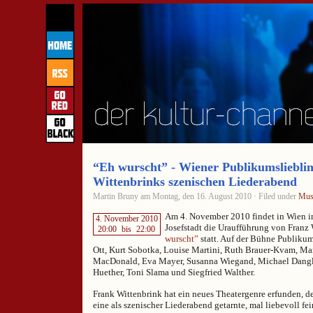
“Eh wurscht” - Wiener Publikumslieblin
Wittenbrinks szenischen Liederabend
Martin Bruny am Montag, den 16. August 2010 · Filed under
Mus
Am 4. November 2010 findet in Wien im
4. November 2010
Josefstadt die Uraufführung von Franz
20:00
bis
22:00
wurscht”
statt. Auf der Bühne Publikum
Ott, Kurt Sobotka, Louise Martini, Ruth Brauer-Kvam, Mar
MacDonald, Eva Mayer, Susanna Wiegand, Michael Dangl
Huether, Toni Slama und Siegfried Walther.
Frank Wittenbrink hat ein neues Theatergenre erfunden, 
eine als szenischer Liederabend getarnte, mal liebevoll fei