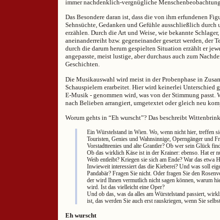
immer nachdenklich-vergnügliche Menschenbeobachtung
Das Besondere daran ist, dass die von ihm erfundenen Figu
Sehnsüchte, Gedanken und Gefühle ausschließlich durch u
erzählen. Durch die Art und Weise, wie bekannte Schlager
aneinanderreiht bzw. gegeneinander gesetzt werden, der T
durch die darum herum gespielten Situation erzählt er j
angepasste, meist lustige, aber durchaus auch zum Nachd
Geschichten.
Die Musikauswahl wird meist in der Probenphase in Zusa
Schauspielern erarbeitet. Hier wird keinerlei Unterschied
E-Musik - genommen wird, was von der Stimmung passt. Wa
nach Belieben arrangiert, umgetextet oder gleich neu kom
Worum gehts in “Eh wurscht”? Das beschreibt Wittenbrin
Ein Würstelstand in Wien. Wo, wenn nicht hier, treffen 
Touristen, Genies und Wahnsinnige, Operngänger und F
Vorstadtteenies und alte Grantler? Ob wer sein Glück finde
Ob das wirklich Käse ist in der Krainer: ebenso. Hat er n
Weib entleibt? Kriegen sie sich am Ende? War das etwa 
Inwieweit interessiert das die Kieberei? Und was soll eige
Pandabär? Fragen Sie nicht. Oder fragen Sie den Rosenv
der wird Ihnen vermutlich nicht sagen können, warum hi
wird. Ist das vielleicht eine Oper?
Und ob das, was da alles am Würstelstand passiert, wirk
ist, das werden Sie auch erst rauskriegen, wenn Sie selbs
Eh wurscht