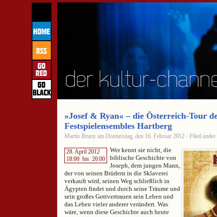
»Josef & Ryan« – die Österreich-Tour d
Festspielensembles Hartberg
Martin Bruny am Donnerstag, den 16. Februar 2012 · Filed under
Wer kennt sie nicht, die
28. April 2012
biblische Geschichte von
18:00
bis
20:00
Joseph, dem jungen Mann,
der von seinen Brüdern in die Sklaverei
verkauft wird, seinen Weg schließlich in
Ägypten findet und durch seine Träume und
sein großes Gottvertrauen sein Leben und
das Leben vieler anderer verändert. Was
wäre, wenn diese Geschichte auch heute