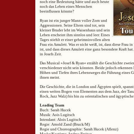
noch eine Bedeutung hätte und auch heute
noch das Leben eines Menschen
beeinflussen könnte?
Ryan ist ein junger Mann voller Zorn und
Aggressionen. Seine Eltern sind tot, sein
kleiner Bruder lebt im Waisenhaus und sein
Leben erscheint ihm sinnlos und leer. Eines
Tages stiehlt er einer geheimnisvollen alten
Frau ein Amulett. Was er nicht weiß, ist, dass diese Frau i
ist, und dass dieses Amulett eine ganz besondere Kraft hat
in Josefs Zeit.
Das Musical »Josef & Ryan« erzählt die Geschichte zweier
verschiedener nicht sein könnten. Beide jedoch erkennen 
Höhen und Tiefen ihres Lebensweges die Führung eines Got
ihnen meint.
Die Geschichte, die in London und Ägypten spielt, spannt
einen weiten Bogen von Elementen aus dem Jazz, der Tan
Rock, Jazz Walz) bis hin zu orientalischen und ägyptisch
Leading Team
Buch: Sarah Hucek
Musik: Aois Lugitsch
Intendant: Alois Lugitsch
Regie: Arnold Zand (Bruck/M)
Regie und Choreographie: Sarah Hucek (Aflenz)
Maske/Kostüme: Andrea Freitag