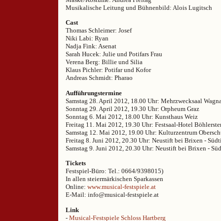
Musikalische Leitung und Bühnenbild: Alois Lugitsch
Cast
Thomas Schleimer: Josef
Niki Labi: Ryan
Nadja Fink: Asenat
Sarah Hucek: Julie und Potifars Frau
Verena Berg: Billie und Silia
Klaus Pichler: Potifar und Kofor
Andreas Schmidt: Pharao
Aufführungstermine
Samstag 28. April 2012, 18.00 Uhr: Mehrzwecksaal Wagn
Sonntag 29. April 2012, 19.30 Uhr: Orpheum Graz
Sonntag 6. Mai 2012, 18.00 Uhr: Kunsthaus Weiz
Freitag 11. Mai 2012, 19.30 Uhr: Festsaal-Hotel Böhlerst
Samstag 12. Mai 2012, 19.00 Uhr: Kulturzentrum Obersch
Freitag 8. Juni 2012, 20.30 Uhr: Neustift bei Brixen - Südt
Samstag 9. Juni 2012, 20.30 Uhr: Neustift bei Brixen - Süd
Tickets
Festspiel-Büro: Tel.: 0664/9398015)
In allen steiermärkischen Sparkassen
Online:
www.musical-festspiele.at
E-Mail: info@musical-festspiele.at
Link
-
Musical-Festspiele Schloss Hartberg