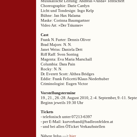
Musikalische Leitung: Andreas »Anda« Tentschert
Choreographie: Darie Cardyn
Licht und Tondesign: Ingo Kelp
Bühne: Jan Hax Halama
Maske: Corinna Baumgartner
Video Art: »Der Träumer«
Cast
Frank N. Furter: Dennis Oliver
Brad Majors: N. N.
Janet Weiss: Daniela Dett
Riff Raff: Sven Sorring
Magenta: Eva Maria Marschall
Columbia: Dara Pain
Rocky: N. N.
Dr. Everett Scott: Althea Bridges
Eddie: Frank Felicetti/Klaus Niederhuber
Criminologist: Eugen Victor
Vorstellungstermine
19., 21., 26.-28. August 2010, 2.-4. September, 9.-11. Sep
Beginn jeweils 19:30 Uhr
Tickets
- telefonisch unter 07213-6397
- per E-Mail: kurverband@badleonfelden.at
- und bei allen ÖTicket Verkaufsstellen
Nähere Infos —>
hier