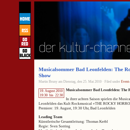
Musicalsommer Bad Leonfelden: The R
Show
Martin Bruny am Dienstag, den 25. Mai 2010 · Filed under
Event
Musicalsommer Bad Leonfelden: The 
19. August 2010
19:30
bis
22:30
In ihrer achten Saison spielen die Musi
Leonfelden das Kult Rockmusical »THE ROCKY HORR
Premiere: 19. August, 19:30 Uhr, Bad Leonfelden
Leading Team
Künstlerische Gesamtleitung: Thomas Kerbl
Regie: Sven Sorring