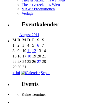
Theaterverzeichnis weltweit
Theaterverzeichnis Wien
VBW / Produktionen
Verlage
Eventkalender
August 2011
M
D
M
D
F
S
S
1
2
3
4
5
6
7
8
9
10
11
12
13
14
15
16
17
18
19
20
21
22
23
24
25
26
27
28
29
30
31
« Jul
Sep »
Events
Keine Termine.