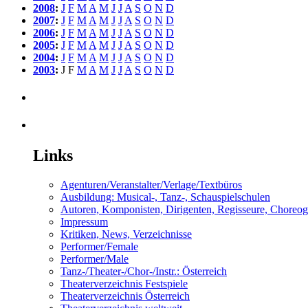
2008
:
J
F
M
A
M
J
J
A
S
O
N
D
2007
:
J
F
M
A
M
J
J
A
S
O
N
D
2006
:
J
F
M
A
M
J
J
A
S
O
N
D
2005
:
J
F
M
A
M
J
J
A
S
O
N
D
2004
:
J
F
M
A
M
J
J
A
S
O
N
D
2003
:
J
F
M
A
M
J
J
A
S
O
N
D
Links
Agenturen/Veranstalter/Verlage/Textbüros
Ausbildung: Musical-, Tanz-, Schauspielschulen
Autoren, Komponisten, Dirigenten, Regisseure, Choreo
Impressum
Kritiken, News, Verzeichnisse
Performer/Female
Performer/Male
Tanz-/Theater-/Chor-/Instr.: Österreich
Theaterverzeichnis Festspiele
Theaterverzeichnis Österreich