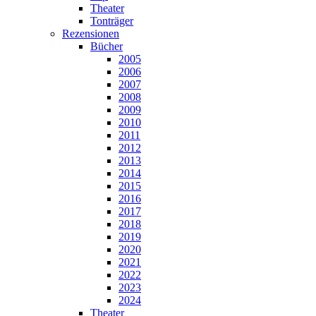
Theater
Tonträger
Rezensionen
Bücher
2005
2006
2007
2008
2009
2010
2011
2012
2013
2014
2015
2016
2017
2018
2019
2020
2021
2022
2023
2024
Theater