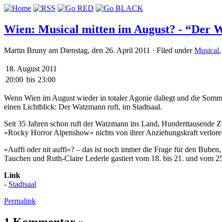
Wien: Musical mitten im August? - “Der W
Martin Bruny am Dienstag, den 26. April 2011 · Filed under
Musical
18. August 2011
20:00
bis
23:00
Wenn Wien im August wieder in totaler Agonie daliegt und die Sommers
einen Lichtblick: Der Watzmann ruft, im Stadtsaal.
Seit 35 Jahren schon ruft der Watzmann ins Land, Hunderttausende 
»Rocky Horror Alpenshow« nichts von ihrer Anziehungskraft verlore
»Auffi oder nit auffi«? – das ist noch immer die Frage für den Bube
Tauchen und Ruth-Claire Lederle gastiert vom 18. bis 21. und vom 25
Link
-
Stadtsaal
Permalink
1 Kommentar
»