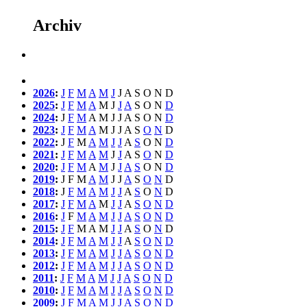
Archiv
2026
:
J
F
M
A
M
J
J
A
S
O
N
D
2025
:
J
F
M
A
M
J
J
A
S
O
N
D
2024
:
J
F
M
A
M
J
J
A
S
O
N
D
2023
:
J
F
M
A
M
J
J
A
S
O
N
D
2022
:
J
F
M
A
M
J
J
A
S
O
N
D
2021
:
J
F
M
A
M
J
J
A
S
O
N
D
2020
:
J
F
M
A
M
J
J
A
S
O
N
D
2019
:
J
F
M
A
M
J
J
A
S
O
N
D
2018
:
J
F
M
A
M
J
J
A
S
O
N
D
2017
:
J
F
M
A
M
J
J
A
S
O
N
D
2016
:
J
F
M
A
M
J
J
A
S
O
N
D
2015
:
J
F
M
A
M
J
J
A
S
O
N
D
2014
:
J
F
M
A
M
J
J
A
S
O
N
D
2013
:
J
F
M
A
M
J
J
A
S
O
N
D
2012
:
J
F
M
A
M
J
J
A
S
O
N
D
2011
:
J
F
M
A
M
J
J
A
S
O
N
D
2010
:
J
F
M
A
M
J
J
A
S
O
N
D
2009
:
J
F
M
A
M
J
J
A
S
O
N
D