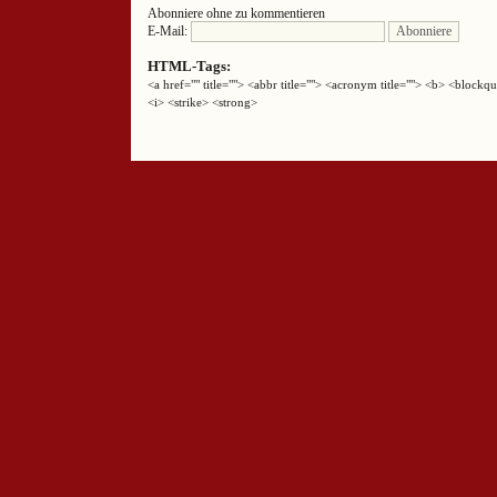
Abonniere ohne zu kommentieren
E-Mail:
HTML-Tags:
<a href="" title=""> <abbr title=""> <acronym title=""> <b> <block
<i> <strike> <strong>