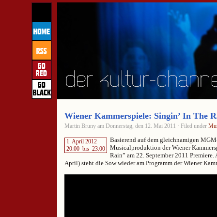
Wiener Kammerspiele: Singin’ In The R
Martin Bruny am Donnerstag, den 12. Mai 2011 · Filed under
Mus
Basierend auf dem gleichnamigen MGM-F
1. April 2012
Musicalproduktion der Wiener Kammerspi
20:00
bis
23:00
Rain” am 22. September 2011 Premiere. A
April) steht die Sow wieder am Programm der Wiener Kam