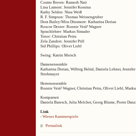
Cosmo Brown: Ramesh Nair
Lina Lamont: Jennifer Kossina
Kathy Selden: Nina Weiß
R. F. Simpson: Thomas Weissengruber
Dora Bailey/Miss Dinsmore: Katharina Dorian
Roscoe Dexter: Ronnie Verà³ Wagner
Sprachlehrer: Markus Simader
Tenor: Christian Petru
Zela Zanders: Jennifer Pöll
Sid Phillips: Oliver Liebl
Swing: Katrin Mersch
Damenensemble
Katharina Dorian, Wilbirg Helml, Daniela Lehner, Jennifer
Strohmayer
Herrenensemble
Ronnie Verà³ Wagner, Christian Petru, Oliver Liebl, Mark
Komparsen
Daniela Baresch, Julia Melcher, Georg Blume, Piotre Danz
Link
-
Wiener Kammerspiele
Permalink