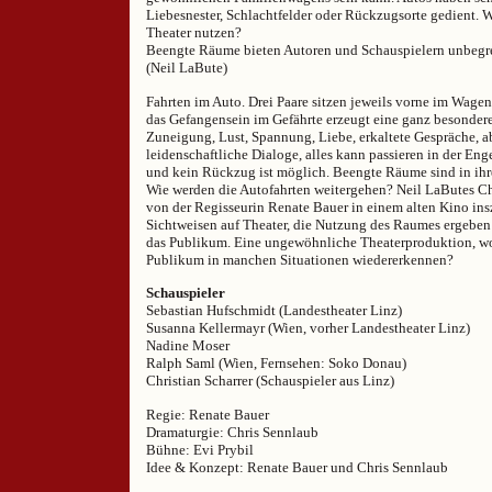
Liebesnester, Schlachtfelder oder Rückzugsorte gedient. W
Theater nutzen?
Beengte Räume bieten Autoren und Schauspielern unbegr
(Neil LaBute)
Fahrten im Auto. Drei Paare sitzen jeweils vorne im Wage
das Gefangensein im Gefährte erzeugt eine ganz besondere 
Zuneigung, Lust, Spannung, Liebe, erkaltete Gespräche, a
leidenschaftliche Dialoge, alles kann passieren in der Eng
und kein Rückzug ist möglich. Beengte Räume sind in ihr
Wie werden die Autofahrten weitergehen? Neil LaButes C
von der Regisseurin Renate Bauer in einem alten Kino ins
Sichtweisen auf Theater, die Nutzung des Raumes ergeben
das Publikum. Eine ungewöhnliche Theaterproduktion, wo
Publikum in manchen Situationen wiedererkennen?
Schauspieler
Sebastian Hufschmidt (Landestheater Linz)
Susanna Kellermayr (Wien, vorher Landestheater Linz)
Nadine Moser
Ralph Saml (Wien, Fernsehen: Soko Donau)
Christian Scharrer (Schauspieler aus Linz)
Regie: Renate Bauer
Dramaturgie: Chris Sennlaub
Bühne: Evi Prybil
Idee & Konzept: Renate Bauer und Chris Sennlaub