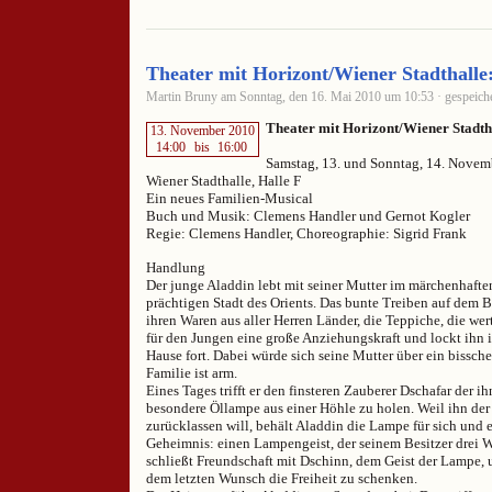
Theater mit Horizont/Wiener Stadthalle
Martin Bruny am Sonntag, den 16. Mai 2010 um 10:53 · gespeiche
Theater mit Horizont/Wiener Stadth
13. November 2010
14:00
bis
16:00
Samstag, 13. und Sonntag, 14. Novem
Wiener Stadthalle, Halle F
Ein neues Familien-Musical
Buch und Musik: Clemens Handler und Gernot Kogler
Regie: Clemens Handler, Choreographie: Sigrid Frank
Handlung
Der junge Aladdin lebt mit seiner Mutter im märchenhafte
prächtigen Stadt des Orients. Das bunte Treiben auf dem B
ihren Waren aus aller Herren Länder, die Teppiche, die wert
für den Jungen eine große Anziehungskraft und lockt ihn
Hause fort. Dabei würde sich seine Mutter über ein bissche
Familie ist arm.
Eines Tages trifft er den finsteren Zauberer Dschafar der ih
besondere Öllampe aus einer Höhle zu holen. Weil ihn der
zurücklassen will, behält Aladdin die Lampe für sich und 
Geheimnis: einen Lampengeist, der seinem Besitzer drei W
schließt Freundschaft mit Dschinn, dem Geist der Lampe, 
dem letzten Wunsch die Freiheit zu schenken.