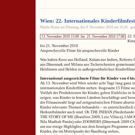
Wien: 22. Internationales Kinderfilmfest
Martin Bruny am Dienstag, den 9. November 2010 um 10:26 · ges
22. 
13. November 2010 15:00
bis
21. November 2010 17:00
Kind
bis 21. November 2010
Anspruchsvolle Filme für anspruchsvolle Kinder
Was haben Koos aus Holland, Kalam aus Indien, Roberto C
aus Dänemark und Milana aus Tschetschenien gemeinsam? 
Heldinnen und Helden in außergewöhnlichen Kinderfilmen
International ausgezeichnete Filme für Kinder von 4 bis
Ab 13. November wird Wien wieder acht Tage lang ganz i
internationalen Kinderfilms stehen. Insgesamt 15 Filme au
Vielfalt der Produktionen für Kinder, geben Einblicke in 
zeigen, was Kinder in fernen Ländern beschäftigt und bew
der Filmauswahl liegt auf zeitgenössischen Filmen abseits
Kinder relevante Themen behandeln – so unterschiedlich 
Herkunftsländer auch sind. Ob THE INDIAN (Niederlande
THE STORY OF ME (Brasilien 2009, Luiz Villaca), I AM
Nila Madhab Panda) oder ZOOMERS (Dänemark 2009 Chris
um nur einige Highlights aus dem heurigen Programm zu 
Kinder, die im Mittelpunkt der Handlung stehen,