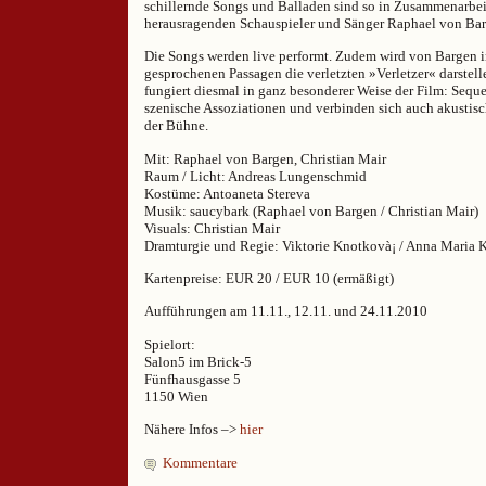
schillernde Songs und Balladen sind so in Zusammenarbe
herausragenden Schauspieler und Sänger Raphael von Bar
Die Songs werden live performt. Zudem wird von Bargen i
gesprochenen Passagen die verletzten »Verletzer« darstell
fungiert diesmal in ganz besonderer Weise der Film: Sequ
szenische Assoziationen und verbinden sich auch akustis
der Bühne.
Mit: Raphael von Bargen, Christian Mair
Raum / Licht: Andreas Lungenschmid
Kostüme: Antoaneta Stereva
Musik: saucybark (Raphael von Bargen / Christian Mair)
Visuals: Christian Mair
Dramturgie und Regie: Viktorie Knotkovà¡ / Anna Maria 
Kartenpreise: EUR 20 / EUR 10 (ermäßigt)
Aufführungen am 11.11., 12.11. und 24.11.2010
Spielort:
Salon5 im Brick-5
Fünfhausgasse 5
1150 Wien
Nähere Infos –>
hier
Kommentare