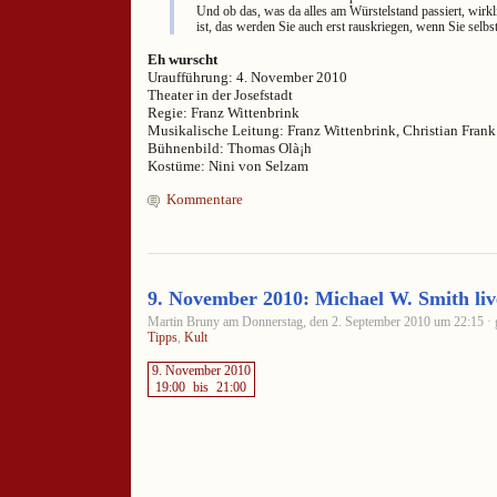
Und ob das, was da alles am Würstelstand passiert, wirk
ist, das werden Sie auch erst rauskriegen, wenn Sie selbs
Eh wurscht
Uraufführung: 4. November 2010
Theater in der Josefstadt
Regie: Franz Wittenbrink
Musikalische Leitung: Franz Wittenbrink, Christian Frank
Bühnenbild: Thomas Olà¡h
Kostüme: Nini von Selzam
Kommentare
9. November 2010: Michael W. Smith liv
Martin Bruny am Donnerstag, den 2. September 2010 um 22:15 · g
Tipps
,
Kult
9. November 2010
19:00
bis
21:00