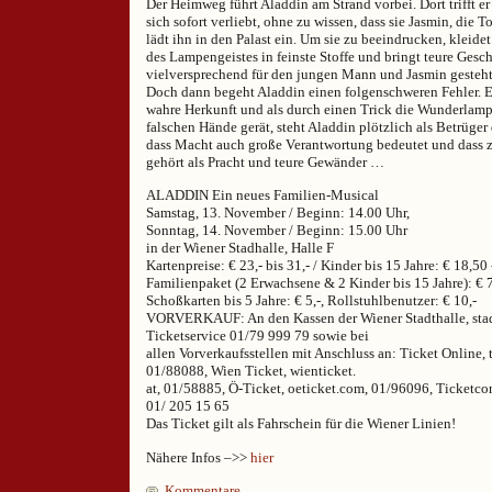
Der Heimweg führt Aladdin am Strand vorbei. Dort trifft er
sich sofort verliebt, ohne zu wissen, dass sie Jasmin, die To
lädt ihn in den Palast ein. Um sie zu beeindrucken, kleidet
des Lampengeistes in feinste Stoffe und bringt teure Gesch
vielversprechend für den jungen Mann und Jasmin gesteht
Doch dann begeht Aladdin einen folgenschweren Fehler. E
wahre Herkunft und als durch einen Trick die Wunderlamp
falschen Hände gerät, steht Aladdin plötzlich als Betrüger
dass Macht auch große Verantwortung bedeutet und dass 
gehört als Pracht und teure Gewänder …
ALADDIN Ein neues Familien-Musical
Samstag, 13. November / Beginn: 14.00 Uhr,
Sonntag, 14. November / Beginn: 15.00 Uhr
in der Wiener Stadhalle, Halle F
Kartenpreise: € 23,- bis 31,- / Kinder bis 15 Jahre: € 18,50 
Familienpaket (2 Erwachsene & 2 Kinder bis 15 Jahre): € 7
Schoßkarten bis 5 Jahre: € 5,-, Rollstuhlbenutzer: € 10,-
VORVERKAUF: An den Kassen der Wiener Stadthalle, stad
Ticketservice 01/79 999 79 sowie bei
allen Vorverkaufsstellen mit Anschluss an: Ticket Online, t
01/88088, Wien Ticket, wienticket.
at, 01/58885, Ö-Ticket, oeticket.com, 01/96096, Ticketcor
01/ 205 15 65
Das Ticket gilt als Fahrschein für die Wiener Linien!
Nähere Infos –>>
hier
Kommentare