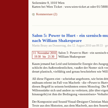
Seilerstätte 9, 1010 Wien
Karten bei Wien Ticket : www.wien-ticket.at oder 01/588
Kommentare (2)
Salon 5: Power to Hurt - ein szenisch-mu
nach William Shakespeare
Martin Bruny am Donnerstag, den 12. August 2010 um 09:33 · ge
Salon 5: Power to Hurt - ein szenisch
11. November 2010
William Shakespeare
19:30
bis
21:30
Kaum jemand hat Leid und kriminelle Energie des Ausgeg
schlicht des Außerordentlichen, »außer der Norm« sich v
derart plastisch, vielfältig und genau beschrieben wie Wil
All diese Figuren eint - scheinbar angeboren, wie beim dri
mühsam erlernt im Fall von Macbeth - die »Power to Hurt«.
diesen Begriff in seinem berühmten ersten Monolog: Die 
Willensstärke sich und andere zu verletzen, (die über eige
hinausgeht) ist ihm die Bedingung »monströsen« Verhalte
Der Komponist und Sound/Visual-Designer Christian Mair
Texte aus den Historien, aus dem Macbeth, aus den Sonett