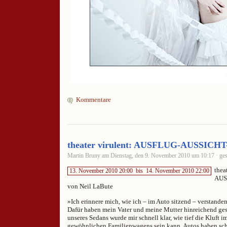
Kommentare
theater virulent: AUSFLUG-AUSSIC
Martin Bruny am Dienstag, den 9. November 2010 um 10:17 · ges
thea
13. November 2010 20:00
bis
14. November 2010 22:00
AUS
von Neil LaBute
»Ich erinnere mich, wie ich – im Auto sitzend – verstanden
Dafür haben mein Vater und meine Mutter hinreichend ges
unseres Sedans wurde mir schnell klar, wie tief die Kluft i
gewöhnlichen Familienwagens sein kann. Autos haben sch