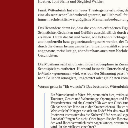
Huether, Toni Slama und Siegfried Walther.
Frank Wittenbrink hat ein neues Theatergenre erfunden, 
eine als szenischer Liederabend getarnte, mal liebevoll fei
immer nachdenklich-vergnügliche Menschenbeobachtung
Das Besondere daran ist, dass die von ihm erfundenen Figu
Sehnsüchte, Gedanken und Gefühle ausschließlich durch u
erzählen. Durch die Art und Weise, wie bekannte Schlager
aneinanderreiht bzw. gegeneinander gesetzt werden, der T
durch die darum herum gespielten Situation erzählt er j
angepasste, meist lustige, aber durchaus auch zum Nachd
Geschichten.
Die Musikauswahl wird meist in der Probenphase in Zusa
Schauspielern erarbeitet. Hier wird keinerlei Unterschied
E-Musik - genommen wird, was von der Stimmung passt. Wa
nach Belieben arrangiert, umgetextet oder gleich neu kom
Worum gehts in “Eh wurscht”? Das beschreibt Wittenbrin
Ein Würstelstand in Wien. Wo, wenn nicht hier, treffen 
Touristen, Genies und Wahnsinnige, Operngänger und F
Vorstadtteenies und alte Grantler? Ob wer sein Glück finde
Ob das wirklich Käse ist in der Krainer: ebenso. Hat er n
Weib entleibt? Kriegen sie sich am Ende? War das etwa 
Inwieweit interessiert das die Kieberei? Und was soll eige
Pandabär? Fragen Sie nicht. Oder fragen Sie den Rosenv
der wird Ihnen vermutlich nicht sagen können, warum hi
wird. Ist das vielleicht eine Oper?