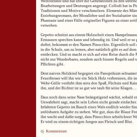
Weltliteratur und hat über die Generationen zu den unters
Bearbeitungen und Deutungen angeregt. Collodi hat in Pin
Traditionen und Motive verschmolzen. Elemente des Märch
Erziehungsromans, der Morallehre und der Sozialsatire si
Phantasie und einer Fülle origineller Figuren zu einer zei
verwoben.
Gepetto schnitzt aus einem Holzscheit einen Hampelmann
Erstaunen sprechen kann und lebendig ist. Und weil er so
duftet, bekommt er den Namen Pinocchio. Eigentlich soll e
in die Schule, um zu lernen, aber natürlich gibt es auf de
entdecken. Und so macht er sich auf eine Reise durch die 
nicht nur Wunderbares, sondern auch bizarre Regeln und 
Pflichten gibt.
Dem naiven Holzkind begegnet ein Panoptikum seltsamer 
Feuerfresser will ihn wie ein Stück Holz verbrennen, die 
Wehe-Grille verdirbt ihm stets den Spaß, Füchsin und Kat
ihn, und der Richter ist so gut wie taub für seine Klagen…
Dass noch dazu seine Nase beängstigend wächst, sobald e
Unwahrheit sagt, macht sein Leben nicht gerade einfacher.
Irrfahrten Gepetto im Bauch eines Wals endlich wieder find
unlösbaren Aufgabe zu stehen. Wie gut, dass die Blaue Fe
ihn wacht und dafür sorgt, dass Pinocchios sehnlichster W
Er wird zu einem richtigen Jungen aus Fleisch und Blut.
Kommentare