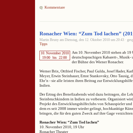
Kommentare
Ronacher Wien: “Zum Tod lachen” (201
Martin Bruny am Dienstag, den 12. Oktober 2010 um 20:43 · gesp
Tipps
Am 10. November 2010 stehen ab 19 
10. November 2010
deutschsprachigen Kabarett-, Musik- 
19:00
bis
22:00
der Bühne des Wiener Ronacher.
Werner Brix, Ottfried Fischer, Paul Gulda, Josef Hader, Ka
Meyer, Erwin Steinhauer, Ernst Stankovsky, Otto Tausig, di
Ehr’n - sie alle leisten ihren Beitrag zur Entwicklungshilf
Indien.
Der Ertrag des Benefizabends wird dazu beitragen, die L
Steinbruchkindern in Indien zu verbesern. Organisiert wir
Projekt des Entwicklungshilfeclubs von Schauspieler und 
dem es seit 2008 immer wieder gelingt, hochkarätige Küns
bringen, die für den guten Zweck auf ihre Gage verzichten
Ronacher Wien: “Zum Tod lachen”
10. November 2010, 19 Uhr
Ronacher Theater