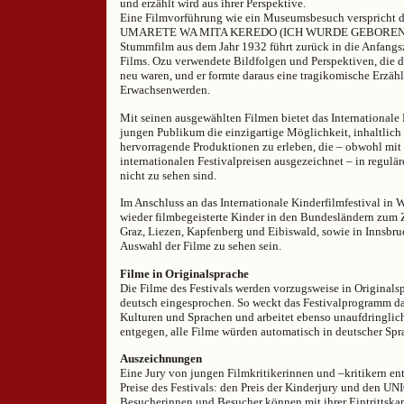
und erzählt wird aus ihrer Perspektive.
Eine Filmvorführung wie ein Museumsbesuch verspricht de
UMARETE WA MITA KEREDO (ICH WURDE GEBOREN, A
Stummfilm aus dem Jahr 1932 führt zurück in die Anfangs
Films. Ozu verwendete Bildfolgen und Perspektiven, die
neu waren, und er formte daraus eine tragikomische Erzäh
Erwachsenwerden.
Mit seinen ausgewählten Filmen bietet das Internationale
jungen Publikum die einzigartige Möglichkeit, inhaltlich
hervorragende Produktionen zu erleben, die – obwohl mit
internationalen Festivalpreisen ausgezeichnet – in regu
nicht zu sehen sind.
Im Anschluss an das Internationale Kinderfilmfestival i
wieder filmbegeisterte Kinder in den Bundesländern zum Z
Graz, Liezen, Kapfenberg und Eibiswald, sowie in Innsbru
Auswahl der Filme zu sehen sein.
Filme in Originalsprache
Die Filme des Festivals werden vorzugsweise in Originals
deutsch eingesprochen. So weckt das Festivalprogramm das
Kulturen und Sprachen und arbeitet ebenso unaufdringli
entgegen, alle Filme würden automatisch in deutscher Spr
Auszeichnungen
Eine Jury von jungen Filmkritikerinnen und –kritikern en
Preise des Festivals: den Preis der Kinderjury und den UN
Besucherinnen und Besucher können mit ihrer Eintrittskar