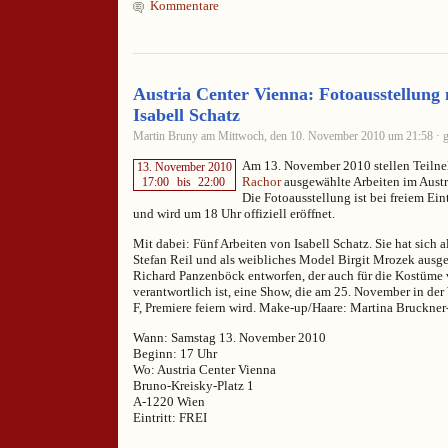
Kommentare
Austria Center Vienna: Fotoausstellung 
Isabell Schatz
Martin Bruny am Mittwoch, den 10. November 2010 um 21:58 · g
Am 13. November 2010 stellen Teiln
13. November 2010
Rachor
ausgewählte Arbeiten im Austr
17:00
bis
22:00
Die Fotoausstellung ist bei freiem Eint
und wird um 18 Uhr offiziell eröffnet.
Mit dabei: Fünf Arbeiten von Isabell Schatz. Sie hat sich
Stefan Reil und als weibliches Model Birgit Mrozek ausges
Richard Panzenböck entworfen, der auch für die Kostüm
verantwortlich ist, eine Show, die am 25. November in der 
F, Premiere feiern wird. Make-up/Haare: Martina Bruckner
Wann: Samstag 13. November 2010
Beginn: 17 Uhr
Wo: Austria Center Vienna
Bruno-Kreisky-Platz 1
A-1220 Wien
Eintritt: FREI