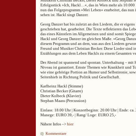
Musikern Christian Becker, Dieter Kolbeck und Stephan 
Erfolgsstück »Ich, Hackl…«, das in Wien mehr als 10.000
nun das Folgeprogramm »Mei Leben« erarbeitet, das nun i
sehen ist. Hackl singt Danzer.
Georg Danzer hat bis zuletzt an den Liedern, die er eigens
geschrieben hat, gearbeitet. Die Texte reflektieren das Le
das eines Künstlers im Allgemeinen und sind somit Spiege
Hackl und Georg Danzer im gleichen Maße. »Georg Danzer
diesem Programm und an dem, was aus den Liedern geword
Freund und Musiker Christian Becker. Diese Lieder sind 
Erzählungen aus dem Leben Hackls zu einem Gesamten v
Der Abend ist spannend und spontan. Unterhaltung – mit 
Niveau ist garantiert. Ernste Themen wie Krankheit und T
wie eine gehörige Portion an Humor und Selbstironie, sowi
Seitenhieb in Richtung Politik und Gesellschaft.
Karlheinz Hackl (Stimme)
Christian Becker (Gitarre)
Dieter Kolbeck (Klavier)
Stephan Maass (Percussion)
Einlass: 18.00 Uhr | Konzertbeginn: 20.00 Uhr | Ende: ca.
Manege: EURO 39,- | Rang/ Loge: EURO 25,-
Nähere Infos –>
hier
Kommentare