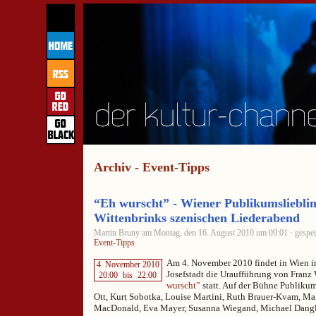
Archiv - Event-Tipps
“Eh wurscht” - Wiener Publikumslieblin
Wittenbrinks szenischen Liederabend
Martin Bruny am Montag, den 16. August 2010 um 09:01 · gespei
Event-Tipps
Am 4. November 2010 findet in Wien im
4. November 2010
Josefstadt die Uraufführung von Franz
20:00
bis
22:00
wurscht”
statt. Auf der Bühne Publikum
Ott, Kurt Sobotka, Louise Martini, Ruth Brauer-Kvam, Mar
MacDonald, Eva Mayer, Susanna Wiegand, Michael Dangl