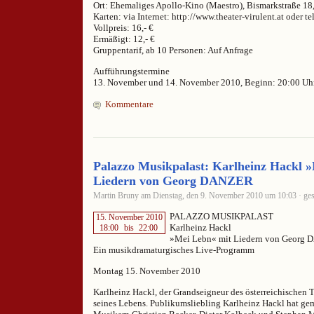
Ort: Ehemaliges Apollo-Kino (Maestro), Bismarkstraße 18
Karten: via Internet: http://www.theater-virulent.at oder t
Vollpreis: 16,- €
Ermäßigt: 12,- €
Gruppentarif, ab 10 Personen: Auf Anfrage
Aufführungstermine
13. November und 14. November 2010, Beginn: 20:00 Uh
Kommentare
Palazzo Musikpalast: Karlheinz Hackl 
Liedern von Georg DANZER
Martin Bruny am Dienstag, den 9. November 2010 um 10:03 · ges
PALAZZO MUSIKPALAST
15. November 2010
Karlheinz Hackl
18:00
bis
22:00
»Mei Lebn« mit Liedern von Georg
Ein musikdramaturgisches Live-Programm
Montag 15. November 2010
Karlheinz Hackl, der Grandseigneur des österreichischen T
seines Lebens. Publikumsliebling Karlheinz Hackl hat g