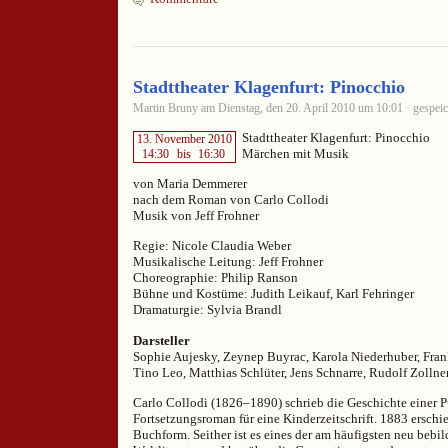
Stadttheater Klagenfurt: Pinocchio
Martin Bruny am Dienstag, den 20. April 2010 um 10:01 · gespeic
Stadttheater Klagenfurt: Pinocchio
13. November 2010
Märchen mit Musik
14:30
bis
16:30
von Maria Demmerer
nach dem Roman von Carlo Collodi
Musik von Jeff Frohner
Regie: Nicole Claudia Weber
Musikalische Leitung: Jeff Frohner
Choreographie: Philip Ranson
Bühne und Kostüme: Judith Leikauf, Karl Fehringer
Dramaturgie: Sylvia Brandl
Darsteller
Sophie Aujesky, Zeynep Buyrac, Karola Niederhuber, Frank
Tino Leo, Matthias Schlüter, Jens Schnarre, Rudolf Zollne
Carlo Collodi (1826–1890) schrieb die Geschichte einer P
Fortsetzungsroman für eine Kinderzeitschrift. 1883 erschi
Buchform. Seither ist es eines der am häufigsten neu bebi