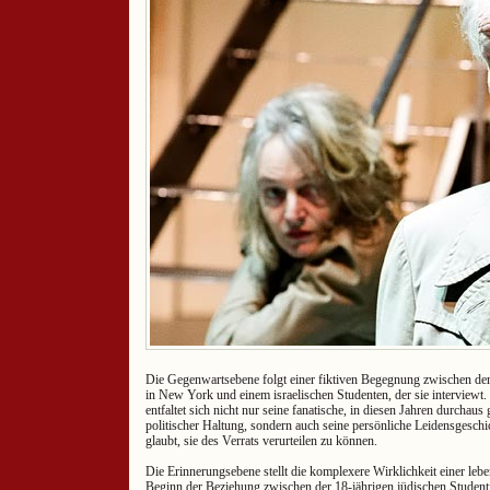
Die Gegenwartsebene folgt einer fiktiven Begegnung zwischen de
in New York und einem israelischen Studenten, der sie interviewt
entfaltet sich nicht nur seine fanatische, in diesen Jahren durchaus
politischer Haltung, sondern auch seine persönliche Leidensgeschic
glaubt, sie des Verrats verurteilen zu können.
Die Erinnerungsebene stellt die komplexere Wirklichkeit einer leb
Beginn der Beziehung zwischen der 18-jährigen jüdischen Studen