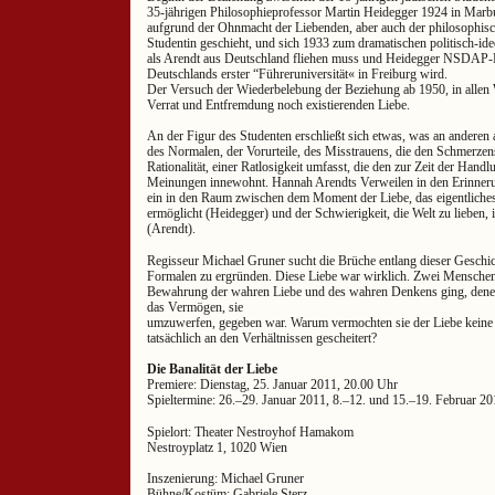
35-jährigen Philosophieprofessor Martin Heidegger 1924 in Marb
aufgrund der Ohnmacht der Liebenden, aber auch der philosophis
Studentin geschieht, und sich 1933 zum dramatischen politisch-id
als Arendt aus Deutschland fliehen muss und Heidegger NSDAP-
Deutschlands erster “Führeruniversität« in Freiburg wird.
Der Versuch der Wiederbelebung der Beziehung ab 1950, in allen 
Verrat und Entfremdung noch existierenden Liebe.
An der Figur des Studenten erschließt sich etwas, was an anderen au
des Normalen, der Vorurteile, des Misstrauens, die den Schmerze
Rationalität, einer Ratlosigkeit umfasst, die den zur Zeit der Hand
Meinungen innewohnt. Hannah Arendts Verweilen in den Erinnerun
ein in den Raum zwischen dem Moment der Liebe, das eigentliches
ermöglicht (Heidegger) und der Schwierigkeit, die Welt zu lieben, 
(Arendt).
Regisseur Michael Gruner sucht die Brüche entlang dieser Geschic
Formalen zu ergründen. Diese Liebe war wirklich. Zwei Menschen
Bewahrung der wahren Liebe und des wahren Denkens ging, dene
das Vermögen, sie
umzuwerfen, gegeben war. Warum vermochten sie der Liebe keine R
tatsächlich an den Verhältnissen gescheitert?
Die Banalität der Liebe
Premiere: Dienstag, 25. Januar 2011, 20.00 Uhr
Spieltermine: 26.–29. Januar 2011, 8.–12. und 15.–19. Februar 20
Spielort: Theater Nestroyhof Hamakom
Nestroyplatz 1, 1020 Wien
Inszenierung: Michael Gruner
Bühne/Kostüm: Gabriele Sterz