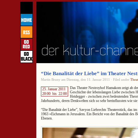
“Die Banalität der Liebe” im Theater Ne
Martin Bruny am Dienstag, den 11. Januar 2011 · Filed under
Theat
Das Theater Nestroyhof Hamakom zeigt ab dem
25. Januar 2011
Geschichte der lebenslangen Liebe zwischen 
20:00
bis
22:00
Heidegger - zwischen zwei bedeutenden Theore
Jahrhunderts, deren Denkwelten sich so sehr beeinflussten wie sie
“Die Banalität der Liebe”, Savyon Liebrechts Theaterstück, das im 
1963 »Eichmann in Jerusalem. Ein Bericht von der Banalität des Bö
Ebenen.