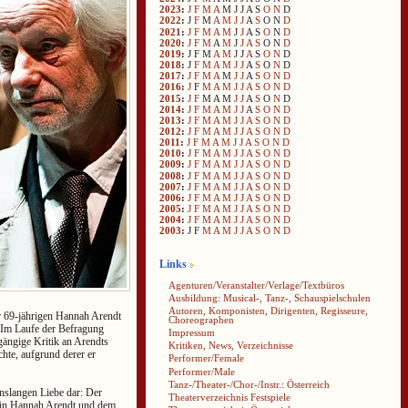
2023
:
J
F
M
A
M
J
J
A
S
O
N
D
2022
:
J
F
M
A
M
J
J
A
S
O
N
D
2021
:
J
F
M
A
M
J
J
A
S
O
N
D
2020
:
J
F
M
A
M
J
J
A
S
O
N
D
2019
:
J
F
M
A
M
J
J
A
S
O
N
D
2018
:
J
F
M
A
M
J
J
A
S
O
N
D
2017
:
J
F
M
A
M
J
J
A
S
O
N
D
2016
:
J
F
M
A
M
J
J
A
S
O
N
D
2015
:
J
F
M
A
M
J
J
A
S
O
N
D
2014
:
J
F
M
A
M
J
J
A
S
O
N
D
2013
:
J
F
M
A
M
J
J
A
S
O
N
D
2012
:
J
F
M
A
M
J
J
A
S
O
N
D
2011
:
J
F
M
A
M
J
J
A
S
O
N
D
2010
:
J
F
M
A
M
J
J
A
S
O
N
D
2009
:
J
F
M
A
M
J
J
A
S
O
N
D
2008
:
J
F
M
A
M
J
J
A
S
O
N
D
2007
:
J
F
M
A
M
J
J
A
S
O
N
D
2006
:
J
F
M
A
M
J
J
A
S
O
N
D
2005
:
J
F
M
A
M
J
J
A
S
O
N
D
2004
:
J
F
M
A
M
J
J
A
S
O
N
D
2003
:
J
F
M
A
M
J
J
A
S
O
N
D
Links
Agenturen/Veranstalter/Verlage/Textbüros
Ausbildung: Musical-, Tanz-, Schauspielschulen
Autoren, Komponisten, Dirigenten, Regisseure,
r 69-jährigen Hannah Arendt
Choreographen
. Im Laufe der Befragung
Impressum
 gängige Kritik an Arendts
Kritiken, News, Verzeichnisse
hte, aufgrund derer er
Performer/Female
Performer/Male
Tanz-/Theater-/Chor-/Instr.: Österreich
enslangen Liebe dar: Der
Theaterverzeichnis Festspiele
tin Hannah Arendt und dem