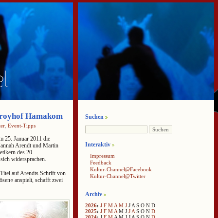
stroyhof Hamakom
Suchen
er
,
Event-Tipps
 25. Januar 2011 die
Interaktiv
Hannah Arendt und Martin
tikern des 20.
Impressum
 sich widersprachen.
Feedback
Kultur-Channel@Facebook
Titel auf Arendts Schrift von
Kultur-Channel@Twitter
sen« anspielt, schafft zwei
Archiv
2026
:
J
F
M
A
M
J
J
A
S
O
N
D
2025
:
J
F
M
A
M
J
J
A
S
O
N
D
2024
:
J
F
M
A
M
J
J
A
S
O
N
D