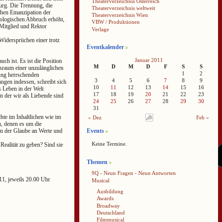
Theaterverzeichnis Österreich
urg. Die Trennung, die
Theaterverzeichnis weltweit
chen Emanzipation der
Theaterverzeichnis Wien
eologischen Abbruch erhöht,
VBW / Produktionen
Mitglied und Rektor
Verlage
Widersprüchen einer trotz
Eventkalender
Januar 2011
ch ist. Es ist die Position
M
D
M
D
F
S
S
nsraum einer unzulänglichen
1
2
lung herrschenden
3
4
5
6
7
8
9
gen indessen, schreibt sich
10
11
12
13
14
15
16
 Leben in der Welt
17
18
19
20
21
22
23
in der wir als Liebende sind
24
25
26
27
28
29
30
31
hte im Inhaltlichen wie im
« Dez
Feb »
, denen es um die
n der Glaube an Werte und
Events
Keine Termine.
ealität zu geben? Sind sie
Themen
9Q - Neun Fragen - Neun Antworten
11, jeweils 20.00 Uhr
Musical
Ausbildung
Awards
Broadway
Deutschland
Filmmusical