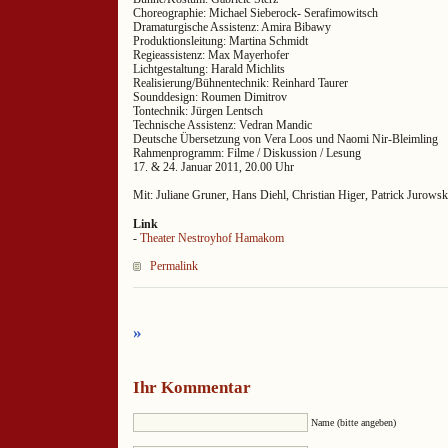
Choreographie: Michael Sieberock- Serafimowitsch
Dramaturgische Assistenz: Amira Bibawy
Produktionsleitung: Martina Schmidt
Regieassistenz: Max Mayerhofer
Lichtgestaltung: Harald Michlits
Realisierung/Bühnentechnik: Reinhard Taurer
Sounddesign: Roumen Dimitrov
Tontechnik: Jürgen Lentsch
Technische Assistenz: Vedran Mandic
Deutsche Übersetzung von Vera Loos und Naomi Nir-Bleimling
Rahmenprogramm: Filme / Diskussion / Lesung
17. & 24. Januar 2011, 20.00 Uhr
Mit: Juliane Gruner, Hans Diehl, Christian Higer, Patrick Jurowsk
Link
-
Theater Nestroyhof Hamakom
Permalink
»
Ihr Kommentar
Name (bitte angeben)