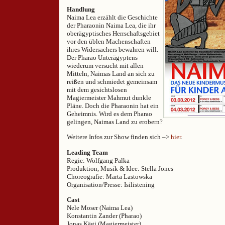
Handlung
Naima Lea erzählt die Geschichte
der Pharaonin Naima Lea, die ihr
oberägyptisches Herrschaftsgebiet
vor den üblen Machenschaften
ihres Widersachers bewahren will.
Der Pharao Unterägyptens
wiederum versucht mit allen
Mitteln, Naimas Land an sich zu
reißen und schmiedet gemeinsam
mit dem gesichtslosen
Magiermeister Mahmut dunkle
Pläne. Doch die Pharaonin hat ein
Geheimnis. Wird es dem Pharao
gelingen, Naimas Land zu erobern?
Weitere Infos zur Show finden sich –>
hier
.
Leading Team
Regie: Wolfgang Palka
Produktion, Musik & Idee: Stella Jones
Choreografie: Marta Lastowska
Organisation/Presse: Isilistening
Cast
Nele Moser (Naima Lea)
Konstantin Zander (Pharao)
Jonas Kägi (Magiermeister)