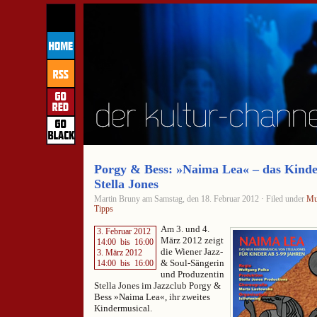
Porgy & Bess: »Naima Lea« – das Kinde
Stella Jones
Martin Bruny am Samstag, den 18. Februar 2012 · Filed under
Mu
Tipps
Am 3. und 4.
3. Februar 2012
März 2012 zeigt
14:00
bis
16:00
die Wiener Jazz-
3. März 2012
& Soul-Sängerin
14:00
bis
16:00
und Produzentin
Stella Jones im Jazzclub Porgy &
Bess »Naima Lea«, ihr zweites
Kindermusical.