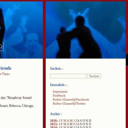
iends
Suchen
t-Tipps
Interaktiv
Impressum
Feedback
d das “Broadway Sound
Kultur-Channel@Facebook
Kultur-Channel@Twitter
Mozart, Rebecca, Chicago,
Archiv
2026
:
J
F
M
A
M
J
J
A
S
O
N
D
2025
:
J
F
M
A
M
J
J
A
S
O
N
D
2024
:
J
F
M
A
M
J
J
A
S
O
N
D