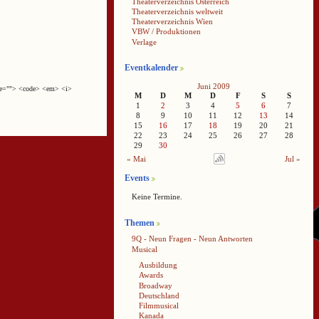
Theaterverzeichnis Österreich
Theaterverzeichnis weltweit
Theaterverzeichnis Wien
VBW / Produktionen
Verlage
Eventkalender
Juni 2009
cite=""> <code> <em> <i>
M
D
M
D
F
S
S
1
2
3
4
5
6
7
8
9
10
11
12
13
14
15
16
17
18
19
20
21
22
23
24
25
26
27
28
29
30
« Mai
Jul »
Events
Keine Termine.
Themen
9Q - Neun Fragen - Neun Antworten
Musical
Ausbildung
Awards
Broadway
Deutschland
Filmmusical
Kanada