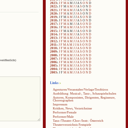
2023
:
J
F
M
A
M
J
J
A
S
O
N
D
2022
:
J
F
M
A
M
J
J
A
S
O
N
D
2021
:
J
F
M
A
M
J
J
A
S
O
N
D
2020
:
J
F
M
A
M
J
J
A
S
O
N
D
2019
:
J
F
M
A
M
J
J
A
S
O
N
D
2018
:
J
F
M
A
M
J
J
A
S
O
N
D
2017
:
J
F
M
A
M
J
J
A
S
O
N
D
2016
:
J
F
M
A
M
J
J
A
S
O
N
D
2015
:
J
F
M
A
M
J
J
A
S
O
N
D
2014
:
J
F
M
A
M
J
J
A
S
O
N
D
2013
:
J
F
M
A
M
J
J
A
S
O
N
D
2012
:
J
F
M
A
M
J
J
A
S
O
N
D
2011
:
J
F
M
A
M
J
J
A
S
O
N
D
2010
:
J
F
M
A
M
J
J
A
S
O
N
D
2009
:
J
F
M
A
M
J
J
A
S
O
N
D
2008
:
J
F
M
A
M
J
J
A
S
O
N
D
2007
:
J
F
M
A
M
J
J
A
S
O
N
D
veröffentlicht)
2006
:
J
F
M
A
M
J
J
A
S
O
N
D
2005
:
J
F
M
A
M
J
J
A
S
O
N
D
2004
:
J
F
M
A
M
J
J
A
S
O
N
D
2003
:
J
F
M
A
M
J
J
A
S
O
N
D
Links
Agenturen/Veranstalter/Verlage/Textbüros
Ausbildung: Musical-, Tanz-, Schauspielschulen
Autoren, Komponisten, Dirigenten, Regisseure,
Choreographen
Impressum
Kritiken, News, Verzeichnisse
Performer/Female
Performer/Male
Tanz-/Theater-/Chor-/Instr.: Österreich
Theaterverzeichnis Festspiele