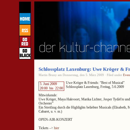
Schlossplatz Laxenburg: Uwe Kröger & Fr
Martin Bruny am Donnerstag, den 5. März 2009 · Filed under
Even
Uwe Kröger & Friends: “Best of Musical”
5. Juni 2009
Schlossplatz Laxenburg, Freitag, 5.6.2009
20:00
bis
22:00
Mitwirkende:
Uwe Kröger, Maya Hakvoort, Marika Lichter, Jesper Tydà©n un
Orchester”
Ein Streifzug durch die Highlights beliebter Musicals (Elisabeth, 
Cabaret, u. v. m.)
OPEN-AIR-KONZERT
Tickets –>
hier