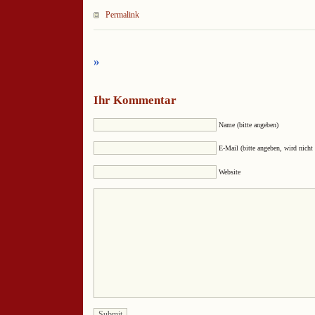
Permalink
»
Ihr Kommentar
Name (bitte angeben)
E-Mail (bitte angeben, wird nicht 
Website