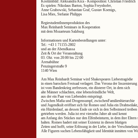
Kostümbild: Aleksandra Kica - Komposition: Christian Friedrich
Es spielen: Nikolaus Barton, Sophia Freynhofer,
Anne Grabowski, Sebastian Graf, Gustav Koenigs,
Lisa Mies, Stefanie Philipps
RegiestudentInnenproduktion des
Max Reinhardt Seminars in Kooperation
mit dem Mozarteum Salzburg
Informationen und Kartenbestellungen unter:
Tel.: +43 1 71155-2802
und an der Abendkassa
Zeit & Ort der Veranstaltung
03. Okt. von 20:00 bis 22:00
Arenabühne
Penzingerstraße 9
1140 Wien
Am Max Reinhardt Seminar wird Shakespeares Liebestragödie
in einen barocken Festsaal verlagert. Das Verona der Inszenierung
ist vom Bandenkrieg zerfressen, ein düsterer Ort, in dem sich
alte Männer schlachten, eine lebensfeindliche Welt,
aus der ein Paar von Liebenden entspringt.
Zwischen Mafia und Drogensumpf, zwischenFamilienhierarchie
und Jugendkult eröffnet sich für Romeo und Julia ein Drahtseilakt,
ein Hürdenlauf, an dessen Ende sie sich in den Selbstmord treiben 
getrieben werden. Julia ist erst vierzehn Jahre alt und kennt
am Anfang des Stückes nur den Elfenbeinturm, in dem ihre Eltern 
halten. Romeo hadert mit seiner Existenz in diesen blutigen
Zeiten und hofft, seine Erlösung in der Liebe, in der Verschmelzun
Alle Figuren suchen Lebensfähigkeit und Identität inmitten von W