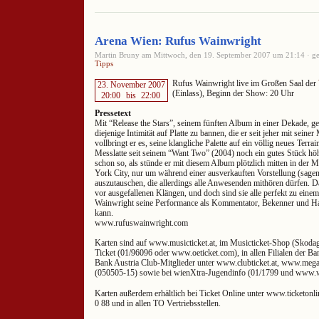
Arena Wien: Rufus Wainwright
Martin Bruny am Mittwoch, den 19. September 2007 um 21:14 · ge
Tipps
Rufus Wainwright live im Großen Saal der
23. November 2007
(Einlass), Beginn der Show: 20 Uhr
20:00
bis
22:00
Pressetext
Mit “Release the Stars”, seinem fünften Album in einer Dekade, g
diejenige Intimität auf Platte zu bannen, die er seit jeher mit seine
vollbringt er es, seine klangliche Palette auf ein völlig neues Terrai
Messlatte seit seinem “Want Two” (2004) noch ein gutes Stück höher
schon so, als stünde er mit diesem Album plötzlich mitten in der
York City, nur um während einer ausverkauften Vorstellung (sagen 
auszutauschen, die allerdings alle Anwesenden mithören dürfen. D
vor ausgefallenen Klängen, und doch sind sie alle perfekt zu eine
Wainwright seine Performance als Kommentator, Bekenner und Hau
kann.
www.rufuswainwright.com
Karten sind auf www.musicticket.at, im Musicticket-Shop (Skoda
Ticket (01/96096 oder www.oeticket.com), in allen Filialen der B
Bank Austria Club-Mitglieder unter www.clubticket.at, www.megac
(050505-15) sowie bei wienXtra-Jugendinfo (01/1799 und www.wie
Karten außerdem erhältlich bei Ticket Online unter www.ticketonlin
0 88 und in allen TO Vertriebsstellen.