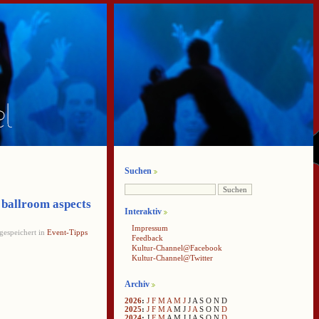
Suchen
ballroom aspects
Interaktiv
Impressum
gespeichert in
Event-Tipps
Feedback
Kultur-Channel@Facebook
Kultur-Channel@Twitter
Archiv
2026
:
J
F
M
A
M
J
J
A
S
O
N
D
2025
:
J
F
M
A
M
J
J
A
S
O
N
D
2024
:
J
F
M
A
M
J
J
A
S
O
N
D