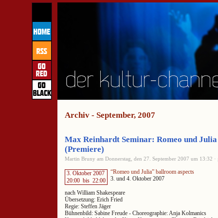
Archiv - September, 2007
Max Reinhardt Seminar: Romeo und Julia 
(Premiere)
Martin Bruny am Donnerstag, den 27. September 2007 um 13:32 · 
“Romeo und Julia” ballroom aspects
3. Oktober 2007
3. und 4. Oktober 2007
20:00
bis
22:00
nach William Shakespeare
Übersetzung: Erich Fried
Regie: Steffen Jäger
Bühnenbild: Sabine Freude - Choreographie: Anja Kolmanics