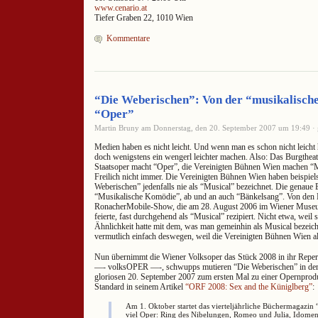
www.cenario.at
Tiefer Graben 22, 1010 Wien
Kommentare
“Die Weberischen”: Von der “musikalisch
“Oper”
Martin Bruny am Donnerstag, den 20. September 2007 um 19:49 · 
Medien haben es nicht leicht. Und wenn man es schon nicht leicht 
doch wenigstens ein wengerl leichter machen. Also: Das Burgtheat
Staatsoper macht “Oper”, die Vereinigten Bühnen Wien machen “Mu
Freilich nicht immer. Die Vereinigten Bühnen Wien haben beispiel
Weberischen” jedenfalls nie als “Musical” bezeichnet. Die genaue 
“Musikalische Komödie”, ab und an auch “Bänkelsang”. Von den M
RonacherMobile-Show, die am 28. August 2006 im Wiener Museum
feierte, fast durchgehend als “Musical” rezipiert. Nicht etwa, weil 
Ähnlichkeit hatte mit dem, was man gemeinhin als Musical bezeic
vermutlich einfach deswegen, weil die Vereinigten Bühnen Wien al
Nun übernimmt die Wiener Volksoper das Stück 2008 in ihr Repert
—- volksOPER —-, schwupps mutieren “Die Weberischen” in der 
gloriosen 20. September 2007 zum ersten Mal zu einer Opernproduk
Standard in seinem Artikel
“ORF 2008: Sex and the Küniglberg”
:
Am 1. Oktober startet das vierteljährliche Büchermagazin “
viel Oper: Ring des Nibelungen, Romeo und Julia, Idomen