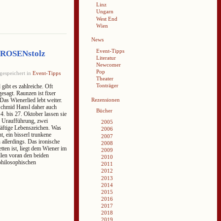
Linz
Ungarn
West End
Wien
News
Event-Tipps
 ROSENstolz
Literatur
Newcomer
Pop
gespeichert in
Event-Tipps
Theater
Tonträger
ibt es zahlreiche. Oft
esagt. Raunzen ist fixer
Rezensionen
Das Wienerlied lebt weiter.
Schmid Hansl daher auch
Bücher
. bis 27. Oktober lassen sie
e Uraufführung, zwei
2005
äftige Lebenszeichen. Was
2006
t, ein bisserl trunkene
2007
allerdings. Das ironische
2008
etten ist, liegt dem Wiener im
2009
llen voran den beiden
2010
philosophischen
2011
2012
2013
2014
2015
2016
2017
2018
2019