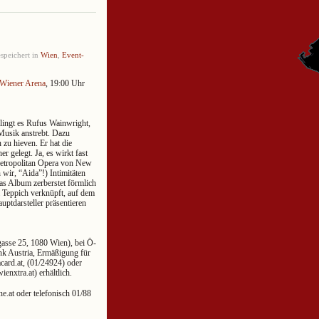
speichert in
Wien
,
Event-
Wiener Arena
, 19:00 Uhr
elingt es Rufus Wainwright,
r Musik anstrebt. Dazu
n zu hieven. Er hat die
 gelegt. Ja, es wirkt fast
 Metropolitan Opera von New
wir, “Aida”!) Intimitäten
as Album zerberstet förmlich
m Teppich verknüpft, auf dem
ptdarsteller präsentieren
gasse 25, 1080 Wien), bei Ö-
ank Austria, Ermäßigung für
ard.at, (01/24924) oder
nxtra.at) erhältlich.
e.at oder telefonisch 01/88