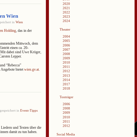
2020
2021
2022
nen Wien
2023
2024
peichert in
Wien
Theater
en Holding
, das in der
2004
2005
m kommenden Mittwoch, dem
2006
ntritt einen ca. 20-
2007
 Mit dabei sind Uwe Kröger,
2008
arsten Lepper.
2009
2010
” und “Rebecca”
2011
 Angebote bietet
wien.gv.at
.
2012
2013
2014
2017
2018
Tonträger
2006
2008
gespeichert in
Event-Tipps
2009
2010
2011
2012
Liedern und Texten über die
innen damit zu tun haben.
Social Media