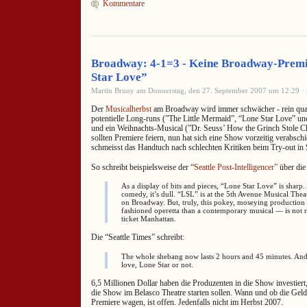
Kommentare
Broadway: 4-1=3 - Keine Broadway-Premi
Star Love”
Martin Bruny am Donnerstag, den 27. September 2007 um 12:29 · 
Der
Musicalherbst
am Broadway wird immer schwächer - rein quanti
potentielle Long-runs (”The Little Mermaid”, “Lone Star Love” u
und ein Weihnachts-Musical (”Dr. Seuss’ How the Grinch Stole C
sollten Premiere feiern, nun hat sich eine Show vorzeitig verabsch
schmeisst das Handtuch nach schlechten Kritiken beim Try-out in S
So schreibt beispielsweise der “
Seattle Post-Intelligencer”
über die
As a display of bits and pieces, “Lone Star Love” is sharp.
comedy, it’s dull. “LSL” is at the 5th Avenue Musical The
on Broadway. But, truly, this pokey, moseying productio
fashioned operetta than a contemporary musical — is not r
ticket Manhattan.
Die “Seattle Times” schreibt:
The whole shebang now lasts 2 hours and 45 minutes. And 
love, Lone Star or not.
6,5 Millionen Dollar haben die Produzenten in die Show investier
die Show im Belasco Theatre starten sollen. Wann und ob die Gel
Premiere wagen, ist offen. Jedenfalls nicht im Herbst 2007.