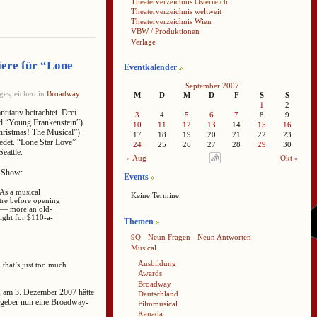
Theaterverzeichnis Österreich
Theaterverzeichnis weltweit
Theaterverzeichnis Wien
VBW / Produktionen
Verlage
ere für “Lone
Eventkalender
September 2007
gespeichert in
Broadway
M
D
M
D
F
S
S
1
2
tativ betrachtet. Drei
3
4
5
6
7
8
9
nd “Young Frankenstein”)
10
11
12
13
14
15
16
hristmas! The Musical”)
17
18
19
20
21
22
23
iedet. “Lone Star Love”
24
25
26
27
28
29
30
eattle.
« Aug
Okt »
 Show:
Events
 As a musical
Keine Termine.
atre before opening
n — more an old-
ight for $110-a-
Themen
9Q - Neun Fragen - Neun Antworten
Musical
Ausbildung
that’s just too much
Awards
Broadway
t, am 3. Dezember 2007 hätte
Deutschland
dgeber nun eine Broadway-
Filmmusical
Kanada