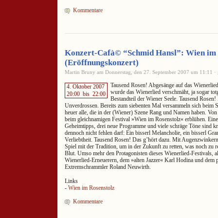
Kommentare
Konzert-Cafà© “Schmid Hansl”: Wien im
(Eröffnungskonzert)
Martin Bruny am Donnerstag, den 27. September 2007 um 11:11 · 
Tausend Rosen! Abgesänge auf das Wienerlied g
4. Oktober 2007
wurde das Wienerlied verschmäht, ja sogar totg
20:00
bis
22:00
Bestandteil der Wiener Seele. Tausend Rosen! 
Unverdrossen. Bereits zum siebenten Mal versammeln sich beim 
heuer alle, die in der (Wiener) Szene Rang und Namen haben. Von 4
beim gleichnamigen Festival »Wien im Rosenstolz« erblühen. Ein
Geheimtipps, drei neue Programme und viele schräge Töne sind kr
dennoch nicht fehlen darf: Ein bisserl Melancholie, ein bisserl Gran
Verliebtheit. Tausend Rosen! Das g’hört dazu. Mit Augenzwinkern 
Spiel mit der Tradition, um in der Zukunft zu retten, was noch zu r
Blut. Umso mehr den Protagonisten dieses Wienerlied-Festivals, a
Wienerlied-Erneuerern, dem »alten Jazzer« Karl Hodina und dem 
Extremschrammler Roland Neuwirth.
Links
-
Wien im Rosenstolz
Kommentare