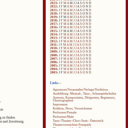
2023
:
J
F
M
A
M
J
J
A
S
O
N
D
2022
:
J
F
M
A
M
J
J
A
S
O
N
D
2021
:
J
F
M
A
M
J
J
A
S
O
N
D
2020
:
J
F
M
A
M
J
J
A
S
O
N
D
2019
:
J
F
M
A
M
J
J
A
S
O
N
D
2018
:
J
F
M
A
M
J
J
A
S
O
N
D
2017
:
J
F
M
A
M
J
J
A
S
O
N
D
2016
:
J
F
M
A
M
J
J
A
S
O
N
D
2015
:
J
F
M
A
M
J
J
A
S
O
N
D
2014
:
J
F
M
A
M
J
J
A
S
O
N
D
2013
:
J
F
M
A
M
J
J
A
S
O
N
D
2012
:
J
F
M
A
M
J
J
A
S
O
N
D
2011
:
J
F
M
A
M
J
J
A
S
O
N
D
2010
:
J
F
M
A
M
J
J
A
S
O
N
D
2009
:
J
F
M
A
M
J
J
A
S
O
N
D
2008
:
J
F
M
A
M
J
J
A
S
O
N
D
2007
:
J
F
M
A
M
J
J
A
S
O
N
D
2006
:
J
F
M
A
M
J
J
A
S
O
N
D
2005
:
J
F
M
A
M
J
J
A
S
O
N
D
2004
:
J
F
M
A
M
J
J
A
S
O
N
D
2003
:
J
F
M
A
M
J
J
A
S
O
N
D
Links
Agenturen/Veranstalter/Verlage/Textbüros
Ausbildung: Musical-, Tanz-, Schauspielschulen
Autoren, Komponisten, Dirigenten, Regisseure,
Choreographen
-
Impressum
Kritiken, News, Verzeichnisse
sie
Performer/Female
Performer/Male
g zu finden.
Tanz-/Theater-/Chor-/Instr.: Österreich
ut und Zerstörung.
Theaterverzeichnis Festspiele