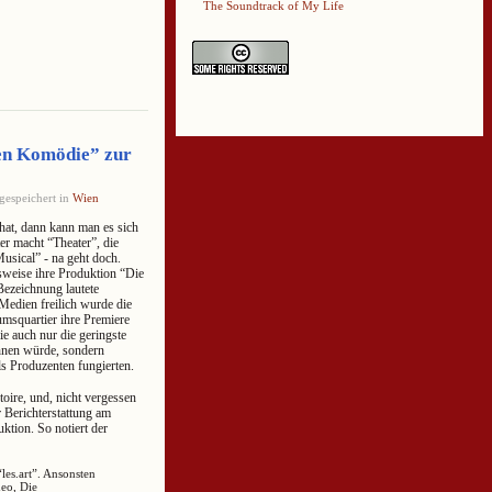
The Soundtrack of My Life
en Komödie” zur
gespeichert in
Wien
hat, dann kann man es sich
er macht “Theater”, die
sical” - na geht doch.
sweise ihre Produktion “Die
Bezeichnung lautete
edien freilich wurde die
squartier ihre Premiere
sie auch nur die geringste
hnen würde, sondern
s Produzenten fungierten.
oire, und, nicht vergessen
Berichterstattung am
tion. So notiert der
les.art”. Ansonsten
eo, Die