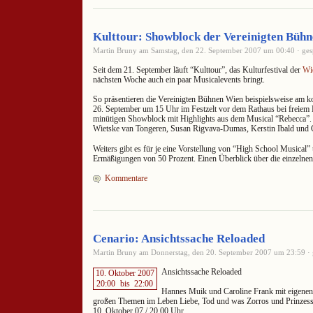
Kulttour: Showblock der Vereinigten Büh
Martin Bruny am Samstag, den 22. September 2007 um 00:40 · ges
Seit dem 21. September läuft “Kulttour”, das Kulturfestival der
Wi
nächsten Woche auch ein paar Musicalevents bringt.
So präsentieren die Vereinigten Bühnen Wien beispielsweise a
26. September um 15 Uhr im Festzelt vor dem Rathaus bei freiem Ei
minütigen Showblock mit Highlights aus dem Musical “Rebecca”.
Wietske van Tongeren, Susan Rigvava-Dumas, Kerstin Ibald und C
Weiters gibt es für je eine Vorstellung von “High School Musical
Ermäßigungen von 50 Prozent. Einen Überblick über die einzelnen
Kommentare
Cenario: Ansichtssache Reloaded
Martin Bruny am Donnerstag, den 20. September 2007 um 23:59 · 
Ansichtssache Reloaded
10. Oktober 2007
20:00
bis
22:00
Hannes Muik und Caroline Frank mit eigenen 
großen Themen im Leben Liebe, Tod und was Zorros und Prinzess
10. Oktober 07 / 20.00 Uhr