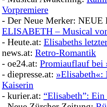
Vorpremiere
- Der Neue Merker: NEUE 
ELISABETH – Musical von 
- Heute.at:
Elisabeths letzt
news.at:
Retro-Romantik
- oe24.at:
Promiauflauf bei 
- diepresse.at:
»Elisabeth«: 
Kaiserin
- kurier.at:
“Elisabeth”: Ein
- Neue Zürcher Zeitung:
Rü