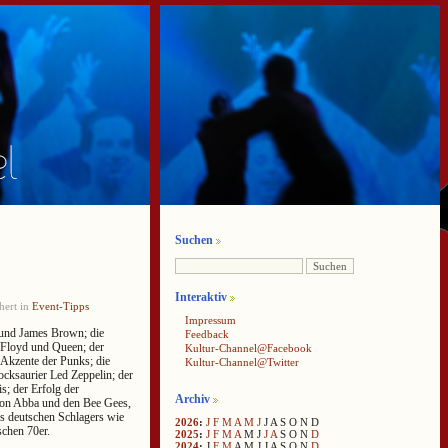
Suchen
Interaktiv
hert in
Event-Tipps
Impressum
und James Brown; die
Feedback
 Floyd und Queen; der
Kultur-Channel@Facebook
Akzente der Punks; die
Kultur-Channel@Twitter
cksaurier Led Zeppelin; der
s; der Erfolg der
Archiv
on Abba und den Bee Gees,
es deutschen Schlagers wie
2026
:
J
F
M
A
M
J
J
A
S
O
N
D
schen 70er.
2025
:
J
F
M
A
M
J
J
A
S
O
N
D
2024
:
J
F
M
A
M
J
J
A
S
O
N
D