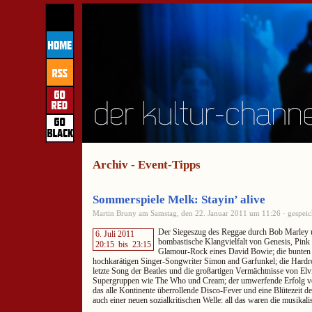
Archiv - Event-Tipps
Sommerspiele Melk: Stayin’ alive
Martin Bruny am Samstag, den 22. Januar 2011 um 11:26 · gespeic
Der Siegeszug des Reggae durch Bob Marley 
6. Juli 2011
bombastische Klangvielfalt von Genesis, Pink
20:15
bis
23:15
Glamour-Rock eines David Bowie; die bunten 
hochkarätigen Singer-Songwriter Simon and Garfunkel; die Hardro
letzte Song der Beatles und die großartigen Vermächtnisse von Elvi
Supergruppen wie The Who und Cream; der umwerfende Erfolg v
das alle Kontinente überrollende Disco-Fever und eine Blütezeit d
auch einer neuen sozialkritischen Welle: all das waren die musikali