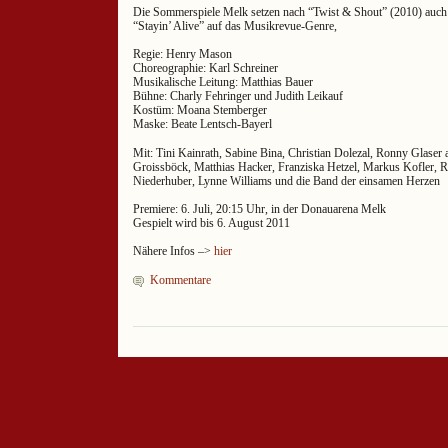
Die Sommerspiele Melk setzen nach “Twist & Shout” (2010) auch 
“Stayin’ Alive” auf das Musikrevue-Genre,
Regie: Henry Mason
Choreographie: Karl Schreiner
Musikalische Leitung: Matthias Bauer
Bühne: Charly Fehringer und Judith Leikauf
Kostüm: Moana Stemberger
Maske: Beate Lentsch-Bayerl
Mit: Tini Kainrath, Sabine Bina, Christian Dolezal, Ronny Glaser 
Groissböck, Matthias Hacker, Franziska Hetzel, Markus Kofler, 
Niederhuber, Lynne Williams und die Band der einsamen Herzen
Premiere: 6. Juli, 20:15 Uhr, in der Donauarena Melk
Gespielt wird bis 6. August 2011
Nähere Infos –>
hier
Kommentare