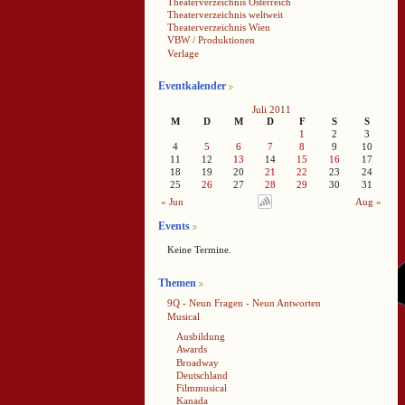
Theaterverzeichnis Österreich
Theaterverzeichnis weltweit
Theaterverzeichnis Wien
VBW / Produktionen
Verlage
Eventkalender
Juli 2011
M
D
M
D
F
S
S
1
2
3
4
5
6
7
8
9
10
11
12
13
14
15
16
17
18
19
20
21
22
23
24
25
26
27
28
29
30
31
« Jun
Aug »
Events
Keine Termine.
Themen
9Q - Neun Fragen - Neun Antworten
Musical
Ausbildung
Awards
Broadway
Deutschland
Filmmusical
Kanada