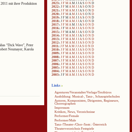
2023
:
J
F
M
A
M
J
J
A
S
O
N
D
2011 mit ihrer Produktion
2022
:
J
F
M
A
M
J
J
A
S
O
N
D
2021
:
J
F
M
A
M
J
J
A
S
O
N
D
2020
:
J
F
M
A
M
J
J
A
S
O
N
D
2019
:
J
F
M
A
M
J
J
A
S
O
N
D
2018
:
J
F
M
A
M
J
J
A
S
O
N
D
2017
:
J
F
M
A
M
J
J
A
S
O
N
D
2016
:
J
F
M
A
M
J
J
A
S
O
N
D
2015
:
J
F
M
A
M
J
J
A
S
O
N
D
2014
:
J
F
M
A
M
J
J
A
S
O
N
D
2013
:
J
F
M
A
M
J
J
A
S
O
N
D
2012
:
J
F
M
A
M
J
J
A
S
O
N
D
alias “Dick Wave”, Peter
2011
:
J
F
M
A
M
J
J
A
S
O
N
D
Robert Neumayer, Karola
2010
:
J
F
M
A
M
J
J
A
S
O
N
D
2009
:
J
F
M
A
M
J
J
A
S
O
N
D
2008
:
J
F
M
A
M
J
J
A
S
O
N
D
2007
:
J
F
M
A
M
J
J
A
S
O
N
D
2006
:
J
F
M
A
M
J
J
A
S
O
N
D
2005
:
J
F
M
A
M
J
J
A
S
O
N
D
2004
:
J
F
M
A
M
J
J
A
S
O
N
D
2003
:
J
F
M
A
M
J
J
A
S
O
N
D
Links
Agenturen/Veranstalter/Verlage/Textbüros
Ausbildung: Musical-, Tanz-, Schauspielschulen
Autoren, Komponisten, Dirigenten, Regisseure,
Choreographen
Impressum
Kritiken, News, Verzeichnisse
Performer/Female
Performer/Male
Tanz-/Theater-/Chor-/Instr.: Österreich
Theaterverzeichnis Festspiele