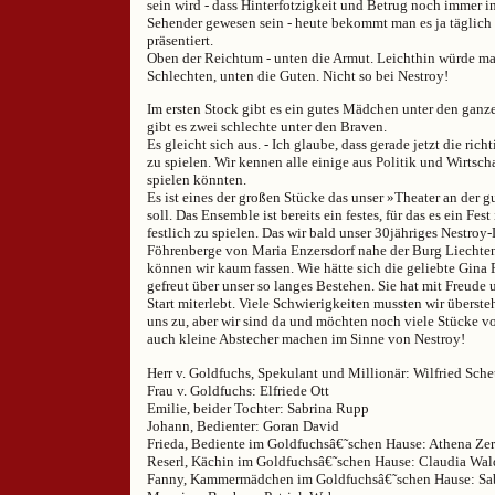
sein wird - dass Hinterfotzigkeit und Betrug noch immer i
Sehender gewesen sein - heute bekommt man es ja täglich
präsentiert.
Oben der Reichtum - unten die Armut. Leichthin würde m
Schlechten, unten die Guten. Nicht so bei Nestroy!
Im ersten Stock gibt es ein gutes Mädchen unter den ganz
gibt es zwei schlechte unter den Braven.
Es gleicht sich aus. - Ich glaube, dass gerade jetzt die richt
zu spielen. Wir kennen alle einige aus Politik und Wirtscha
spielen könnten.
Es ist eines der großen Stücke das unser »Theater an der g
soll. Das Ensemble ist bereits ein festes, für das es ein Fes
festlich zu spielen. Das wir bald unser 30jähriges Nestroy
Föhrenberge von Maria Enzersdorf nahe der Burg Liechten
können wir kaum fassen. Wie hätte sich die geliebte Gina 
gefreut über unser so langes Bestehen. Sie hat mit Freude 
Start miterlebt. Viele Schwierigkeiten mussten wir übers
uns zu, aber wir sind da und möchten noch viele Stücke v
auch kleine Abstecher machen im Sinne von Nestroy!
Herr v. Goldfuchs, Spekulant und Millionär: Wilfried Sche
Frau v. Goldfuchs: Elfriede Ott
Emilie, beider Tochter: Sabrina Rupp
Johann, Bedienter: Goran David
Frieda, Bediente im Goldfuchsâ€˜schen Hause: Athena Ze
Reserl, Kächin im Goldfuchsâ€˜schen Hause: Claudia Wal
Fanny, Kammermädchen im Goldfuchsâ€˜schen Hause: Sa