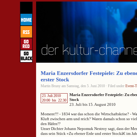
Maria Enzersdorfer Festepiele: Zu eben
erster Stock
Martin Bruny am Samstag, den 5. Juni 2010 · Filed under
Event-T
Maria Enzersdorfer Festepiele: Zu ebe
23. Juli 2010
Stock
20:00
bis
22:30
23. Juli bis 15. August 2010
Moment!!! - 1834 war das schon die Wirtschaftskrise? - Wa
Kluft zwischen arm und reich? Waren damals schon so viel
den Häfen!?
Unser Dichter Johann Nepomuk Nestroy sagt, dass der Mens
dass sein Stück »Zu ebener Erde und erster Stockâ€ im Ja