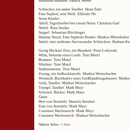
Monsieur Bonbon: Patrick Weber
Schlucker, ein armer Tandler: Horst Eder
Frau Sepherl, sein Weib: Elfriede Ott
Seine Kinder:
Adolf, Tagschreiber bei einem Notar: Christian Graf
Nettel: Rina Juniku
Seppel: Sebastian Blechinger
Damian Stutzl, Frau Sepherls Bruder: Markus Mitterhuber
Salerl, eine entfernte Anverwandte Schluckers: Barbara K
Georg Michael Zins, ein Hausherr: Peter Lodynski
Wilm, Sekretär eines Lords: Toni Matzl
Beamter: Toni Matzl
Wächter: Toni Matzl
Stafettenreiter: Toni Matzl
Zuwag, ein Aufhackknecht: Markus Weitschacher
Wermuth, Buchhalter eines Großhandlungshauses: Markus
Grob, Tandler: Markus Weitschacher
Trumpf, Tandler: Mark Mayr
Scherzel, Bäcker: Mark Mayr
Gäste:
Herr von Steinfels: Daniela Streubel
Frau von Steinfels: Mark Mayr
Cousinen Wachsweich: Mark Mayr
Cousinen Wachsweich: Markus Weitschacher
Nähere Infos –>
hier