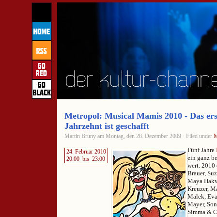
Metropol: Musical Mamis 2010 - Das ers
Jahrzehnt ist geschafft
Martin Bruny am Montag, den 28. Dezember 2009 · Filed under
M
Fünf Jahre
24. Februar 2010
ein ganz b
20:00
bis
23:00
wert. 2010 
Brauer, Suz
Maya Hakvo
Kreuzer, Ma
Malek, Eva
Mayer, Son
Simma & Ca