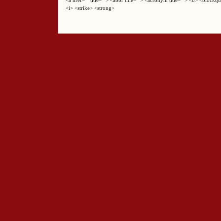
<a href="" title=""> <abbr title=""> <acronym title=""> <b> <block
<i> <strike> <strong>