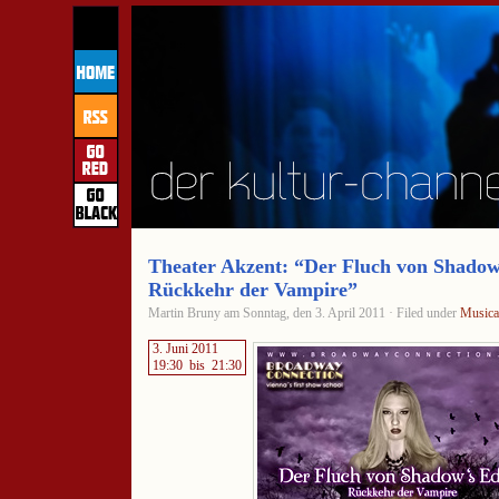
Theater Akzent: “Der Fluch von Shadow
Rückkehr der Vampire”
Martin Bruny am Sonntag, den 3. April 2011 · Filed under
Musica
3. Juni 2011
19:30
bis
21:30