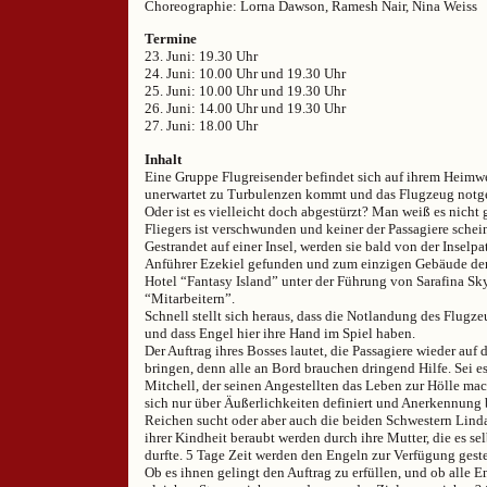
Choreographie: Lorna Dawson, Ramesh Nair, Nina Weiss
Termine
23. Juni: 19.30 Uhr
24. Juni: 10.00 Uhr und 19.30 Uhr
25. Juni: 10.00 Uhr und 19.30 Uhr
26. Juni: 14.00 Uhr und 19.30 Uhr
27. Juni: 18.00 Uhr
Inhalt
Eine Gruppe Flugreisender befindet sich auf ihrem Heimweg
unerwartet zu Turbulenzen kommt und das Flugzeug notg
Oder ist es vielleicht doch abgestürzt? Man weiß es nicht
Fliegers ist verschwunden und keiner der Passagiere schein
Gestrandet auf einer Insel, werden sie bald von der Inselpa
Anführer Ezekiel gefunden und zum einzigen Gebäude der
Hotel “Fantasy Island” unter der Führung von Sarafina Sk
“Mitarbeitern”.
Schnell stellt sich heraus, dass die Notlandung des Flugze
und dass Engel hier ihre Hand im Spiel haben.
Der Auftrag ihres Bosses lautet, die Passagiere wieder auf
bringen, denn alle an Bord brauchen dringend Hilfe. Sei es
Mitchell, der seinen Angestellten das Leben zur Hölle mac
sich nur über Äußerlichkeiten definiert und Anerkennung
Reichen sucht oder aber auch die beiden Schwestern Linda
ihrer Kindheit beraubt werden durch ihre Mutter, die es sel
durfte. 5 Tage Zeit werden den Engeln zur Verfügung geste
Ob es ihnen gelingt den Auftrag zu erfüllen, und ob alle