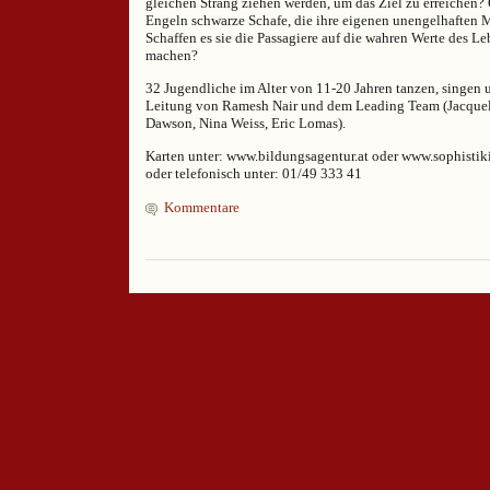
gleichen Strang ziehen werden, um das Ziel zu erreichen? 
Engeln schwarze Schafe, die ihre eigenen unengelhaften
Schaffen es sie die Passagiere auf die wahren Werte des 
machen?
32 Jugendliche im Alter von 11-20 Jahren tanzen, singen u
Leitung von Ramesh Nair und dem Leading Team (Jacquel
Dawson, Nina Weiss, Eric Lomas).
Karten unter: www.bildungsagentur.at oder www.sophistiki
oder telefonisch unter: 01/49 333 41
Kommentare