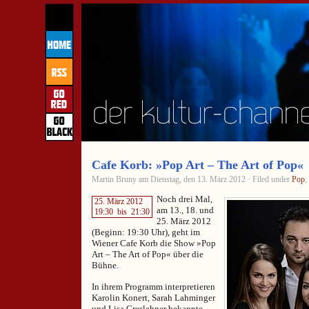
Cafe Korb: »Pop Art – The Art of Pop«
Martin Bruny am Dienstag, den 13. März 2012 · Filed under
Pop
,
Noch drei Mal,
25. März 2012
am 13., 18. und
19:30
bis
21:30
25. März 2012
(Beginn: 19:30 Uhr), geht im
Wiener Cafe Korb die Show »Pop
Art – The Art of Pop« über die
Bühne.
In ihrem Programm interpretieren
Karolin Konert, Sarah Lahminger
und Lisa Greslehner bekannte