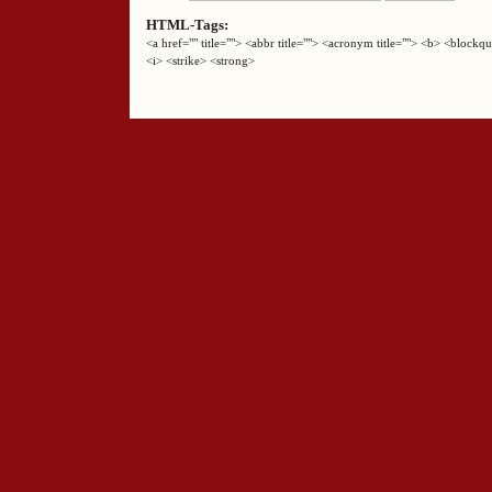
HTML-Tags:
<a href="" title=""> <abbr title=""> <acronym title=""> <b> <block
<i> <strike> <strong>