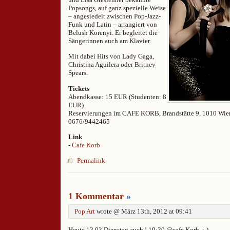
Popsongs, auf ganz spezielle Weise
– angesiedelt zwischen Pop-Jazz-
Funk und Latin – arrangiert von
Belush Korenyi. Er begleitet die
Sängerinnen auch am Klavier.
Mit dabei Hits von Lady Gaga,
Christina Aguilera oder Britney
Spears.
Tickets
Abendkasse: 15 EUR (Studenten: 8
EUR)
Reservierungen im CAFE KORB, Brandstätte 9, 1010 Wien
0676/9442465
Link
-
Cafe Korb
Permalink
1 Kommentar
»
Pop Art
wrote @ März 13th, 2012 at 09:41
Heute 13.03 Dienstag auch ! 19:30 @cafe Korb. :-)