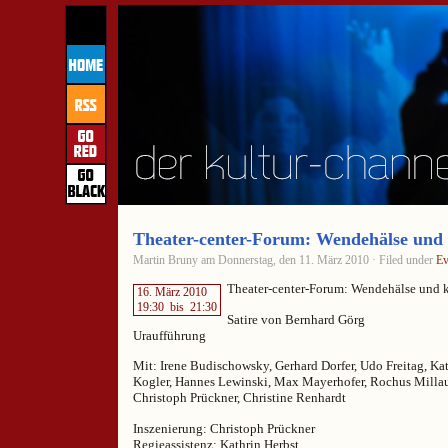
Theater-center-Forum: Wendehälse und 
Martin Bruny am Donnerstag, den 11. März 2010 · Filed under
Ev
Theater-center-Forum: Wendehälse und k
16. März 2010
19:30
bis
21:30
Satire von Bernhard Görg
Uraufführung
Mit: Irene Budischowsky, Gerhard Dorfer, Udo Freitag, Kat
Kogler, Hannes Lewinski, Max Mayerhofer, Rochus Millaue
Christoph Prückner, Christine Renhardt
Inszenierung: Christoph Prückner
Regieassistenz: Kathrin Herbst