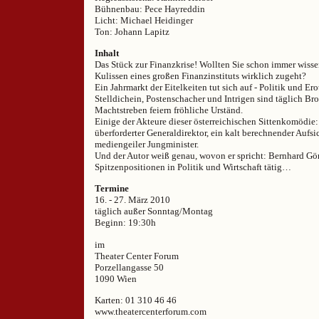
Bühnenbau: Pece Hayreddin
Licht: Michael Heidinger
Ton: Johann Lapitz
Inhalt
Das Stück zur Finanzkrise! Wollten Sie schon immer wissen
Kulissen eines großen Finanzinstituts wirklich zugeht?
Ein Jahrmarkt der Eitelkeiten tut sich auf - Politik und Er
Stelldichein, Postenschacher und Intrigen sind täglich Brot
Machtstreben feiern fröhliche Urständ.
Einige der Akteure dieser österreichischen Sittenkomödie: 
überforderter Generaldirektor, ein kalt berechnender Aufsic
mediengeiler Jungminister.
Und der Autor weiß genau, wovon er spricht: Bernhard Gör
Spitzenpositionen in Politik und Wirtschaft tätig…
Termine
16. - 27. März 2010
täglich außer Sonntag/Montag
Beginn: 19:30h
im
Theater Center Forum
Porzellangasse 50
1090 Wien
Karten: 01 310 46 46
www.theatercenterforum.com