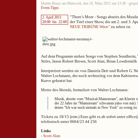
Martin Bruny am Mittwoch, den 16. März 2011 um 13:38 · gespei
Event-Tipps
“There’s More - Songs abseits des Musik
2. April 2011
der Titel einer Show, die am 2. und 3. Ap
20:00
bis
22:00
NEUE TRIBÜNE Wien”
zu sehen ist.
Auf dem Programm stehen Songs von Stephen Sondheim, 
Stiles, Jason Robert Brown, Scott Alan, Brian Lowdermilk
Interpretiert werden sie von Daniela Dett und Robert G. N
Walter Lochmann, der noch rechtzeitig vor dem Kabinen
Kurve gekratzt hat.
Motto des Abends, formuliert von Walter Lochmann:
Musik, abseits vom “Musical-Mainstream”, am Klavier re
der 22 Jahre im “Mainstream” schwamm (also von mir). In
denen “Ich war noch niemals in New York” zu wenig ist.
Tickets zu 18/15 (erm.) Euro gibt es ab sofort unter offic
telefonisch unter 0664/23 44 256
Links
-
Scott Alan