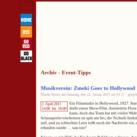
Archiv - Event-Tipps
Musikverein: Zmeki Goes to Hollywood
Martin Bruny am Samstag, den 22. Januar 2011 um 01:17 · gespei
Ein Filmstudio in Hollywood, 1927. Star
2. April 2011
dreht einen Show-Film. Assistentin Flora
14:00
bis
16:00
kann, doch das Team hat mit vielen Widr
Schauspieler erscheinen zu spät am Set, die Technik funktio
soll, und zu schlechter Letzt trifft noch die Nachricht ein,
erfunden wurde … was tun?