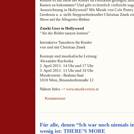
Könnte es mit Hilfe der Kinder im Publikum gelingen, de
Kasten zu bekommen? Und gibt es letztlich vielleicht sog
Auszeichnung in Hollywood? Mit Musik von Cole Porter, 
Gershwin u. a. stellt Steppweltrekordler Christian Zmek e
Show auf die Allegretto-Bühne.
Zmeki Goes to Hollywood
“Als die Bilder tanzen lernten”
Interaktive Tanzshow für Kinder
von und mit Christian Zmek
Konzept und musikalische Leitung:
Alexander Kuchinka
2. April 2011: 14 Uhr und 17 Uhr
3. April 2011: 11 Uhr und 16 Uhr
Musikverein - Brahms-Saal
1010 Wien, Bösendorferstraße 12
Nähere Infos –>
www.musikverein.at
Kommentare
Für alle, denen “Ich war noch niemals 
wenig ist: THERE’S MORE