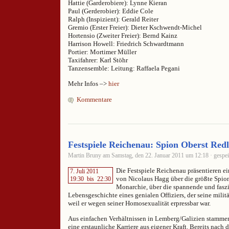
Hattie (Garderobiere): Lynne Kieran
Paul (Gerderobier): Eddie Cole
Ralph (Inspizient): Gerald Reiter
Gremio (Erster Freier): Dieter Kschwendt-Michel
Hortensio (Zweiter Freier): Bernd Kainz
Harrison Howell: Friedrich Schwardtmann
Portier: Mortimer Müller
Taxifahrer: Karl Stöhr
Tanzensemble: Leitung: Raffaela Pegani
Mehr Infos –>
hier
Kommentare
Festspiele Reichenau: Spion Oberst Redl
Martin Bruny am Samstag, den 22. Januar 2011 um 12:18 · gespei
Die Festspiele Reichenau präsentieren e
7. Juli 2011
von Nicolaus Hagg über die größte Spion
19:30
bis
22:30
Monarchie, über die spannende und fasz
Lebensgeschichte eines genialen Offiziers, der seine militä
weil er wegen seiner Homosexualität erpressbar war.
Aus einfachen Verhältnissen in Lemberg/Galizien stamme
eine erstaunliche Karriere aus eigener Kraft. Bereits nach