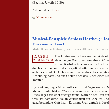
(Beginn: Jeweils 19:30)
Nähere Infos –>
hier
Kommentare
Musical-Festspiele Schloss Hartberg: Jo
Dreamer’s Heart
Martin Bruny am Mittwoch, den 5. Januar 2011 um 01:55 · gespei
Die Josefs-Geschichte – wer kennt sie ni
15. Juli 2011
dem jungen Mann, der von seinen Brüder
20:00
bis
22:00
verkauft wird, seinen Weg schließlich in
durch seine Träume und sein großes Gottvertrauen sein Le
anderer verändert. Doch was wäre, wenn diese Geschichte 
Bedeutung hätte und auch heute noch das Leben eines Me
könnte?
Ryan ist ein junger Mann voller Zorn und Aggressionen. Sei
kleiner Bruder lebt im Waisenhaus und sein Leben erschein
Eines Tages stiehlt er einer geheimnisvollen alten Frau ei
weiß, ist, dass diese Frau in Wirklichkeit ein Engel ist, un
ganz besondere Kraft hat. – Es bringt Ryan zurück in Josefs