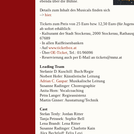
ebenda über die Bühne.
Details zum Inhalt des Musicals finden sich
–>
hier
.
Tickets zum Preis von 25 Euro bzw. 12,50 Euro (für Jugend
ab sofort erhältlich:
- Kulturamt der Stadt Stockerau, 2000 Stockerau, Rathausp
67689
- In allen Raiffeisenbanken
- Auf
www.ticketbox.at
- Über
OE-Ticket
, Tel.: 01/96096
- Reservierung auch per E-Mail an tickets@mmz.at
Leading Team
Stefanie D. Kuschill: Buch/Regie
Norbert Hofer: Künstlerische Leitung
Adrian C. Gaspar
: Musikalische Leitung
Susanne Radinger: Choreographie
Anita Horn: Vocalcoaching
Petra Langer: Regieassistenz
Martin Ginner: Ausstattung/Technik
Cast
Stefan Terdy: Jordan Ritter
Tanja Petrasek: Sophie Bell
Lena Brandt: Lena Ritter
Susanne Radinger: Charlotte Kain
Alex Bechtloff: Felix Levi