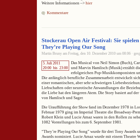
Weitere Informationen –>
hier
Kommentare
Stockerau Open Air Festival: Sie spielen
They’re Playing Our Song
Martin Bruny am Freitag, den 10. Dezember 2010 um 08:06 · gesp
Das Musical von Neil Simon (Buch), Caro
5. Juli 2011
und Marvin Hamlisch (Musik) erzählt die
20:00
bis
23:00
erfolgreichen Pop-Musikkomponisten und
Die anfänglich berufliche Zusammenarbeit entwickelt sich
einer romantischen, aber sehr schwierigen Liebesbeziehung
Liebschaften oder neurotische Anwandlungen die Beziehu
die Liebe hat den längeren Atem. Die Story basiert auf de
von Hamlisch und Sager.
Die Uraufführung der Show fand im Dezember 1978 in Los 
Februar 1979 ging im Imperial Theatre die Broadway-Prem
Robert Klein und Lucie Arnaz waren in den Rollen zu sehe
1082 Vorstellungen bis zum 6. September 1981.
“They’re Playing Our Song” wurde für drei Tony Awards 
Awards nominiert. Lucie Arnaz wurde mit einem Theatre 