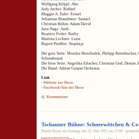
Wolfgang Krippl: Abe
Judy Archer: Raffael
Maggie A. Zahn: Ezrael
Sebastian Brandmeir: Samael
Christian Böhm: Adam David
Jana Nagy: Andi
Beatrice Forler: Kathy
Martina Lechner: Luise
Rupert Preißler: Stephà¡n
Die gute Seite: Monika Hoschtalek, Philipp Kreinbucher, 
Schirmbrand
Die böse Seite: Angelika Erlacher, Christian Graf, Denise J
Die Band: Adrian Gaspar Orchestra
Link
-
Website zur Show
-
Facebook-Site der Show
Kommentare
Tschauner Bühne: Schneewittchen & Co
Martin Bruny am Sonntag, den 22. Mai 2011 um 23:00 · gespeiche