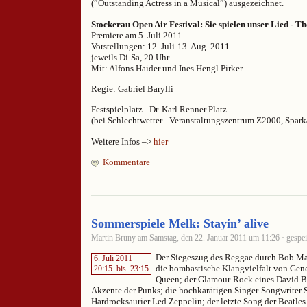
(”Outstanding Actress in a Musical”) ausgezeichnet.
Stockerau Open Air Festival: Sie spielen unser Lied - 
Premiere am 5. Juli 2011
Vorstellungen: 12. Juli-13. Aug. 2011
jeweils Di-Sa, 20 Uhr
Mit: Alfons Haider und Ines Hengl Pirker
Regie: Gabriel Barylli
Festspielplatz - Dr. Karl Renner Platz
(bei Schlechtwetter - Veranstaltungszentrum Z2000, Spark
Weitere Infos –>
hier
Kommentare
Sommerspiele Melk: Stayin’ alive
Martin Bruny am Samstag, den 22. Januar 2011 um 11:26 · gespei
Der Siegeszug des Reggae durch Bob Ma
6. Juli 2011
die bombastische Klangvielfalt von Gene
20:15
bis
23:15
Queen; der Glamour-Rock eines David B
Akzente der Punks; die hochkarätigen Singer-Songwriter 
Hardrocksaurier Led Zeppelin; der letzte Song der Beatles