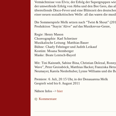
Vermächtnisse von Elvis; der Erfolg der Supergruppen w
der umwerfende Erfolg von Abba und den Bee Gees, das al
überrollende Disco-Fever und eine Blütezeit des deutsche
einer neuen sozialkritischen Welle: all das waren die musi
Die Sommerspiele Melk setzen nach “Twist & Shout” (201
Produktion “Stayin’ Alive” auf das Musikrevue-Genre,
Regie: Henry Mason
Choreographie: Karl Schreiner
Musikalische Leitung: Matthias Bauer
Bühne: Charly Fehringer und Judith Leikauf
Kostüm: Moana Stemberger
Maske: Beate Lentsch-Bayerl
Mit: Tini Kainrath, Sabine Bina, Christian Dolezal, Ronny
Wave”, Peter Groissböck, Matthias Hacker, Franziska Hetz
Neumayer, Karola Niederhuber, Lynne Williams und die B
Premiere: 6. Juli, 20:15 Uhr, in der Donauarena Melk
Gespielt wird bis 6. August 2011
Nähere Infos –>
hier
Kommentare