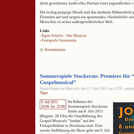
dicht gewobenes, kraftvolles Portrait eines jugendlichen 
Die rockig-poppige Musik und das moderne Bühnenbild gr
Elemente auf und zeigen ein spannendes »Seelenbild« ei
Menschen in seiner außergewöhnlichen Welt.
Links
-
Egon Schiele - Das Musical
-
Festspiele Gutenstein
Kommentare
Sommerspiele Stockerau: Premiere für 
Gospelmusical”
Martin Bruny am Mittwoch, den 13. April 2011 um 13:20 · gespei
Tipps
Im Rahmen der
8. Juli 2011
Sommerspiele Stockerau
20:00
bis
22:00
findet am 8. Juli 2011
(Beginn: 20 Uhr) die Uraufführung des
Gospel-Musicals “Jordan” auf der
Festspielbühne in Stockerau statt. Eine
zweite Aufführung der Show geht am 9. Juli