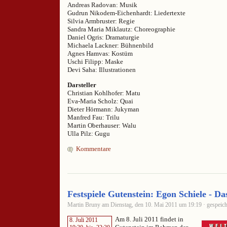
Andreas Radovan: Musik
Gudrun Nikodem-Eichenhardt: Liedertexte
Silvia Armbruster: Regie
Sandra Maria Miklautz: Choreographie
Daniel Ogris: Dramaturgie
Michaela Lackner: Bühnenbild
Agnes Hamvas: Kostüm
Uschi Filipp: Maske
Devi Saha: Illustrationen
Darsteller
Christian Kohlhofer: Matu
Eva-Maria Scholz: Quai
Dieter Hörmann: Jukyman
Manfred Fau: Trilu
Martin Oberhauser: Walu
Ulla Pilz: Gugu
Kommentare
Festspiele Gutenstein: Egon Schiele - Da
Martin Bruny am Dienstag, den 10. Mai 2011 um 19:19 · gespeich
Am 8. Juli 2011 findet in
8. Juli 2011