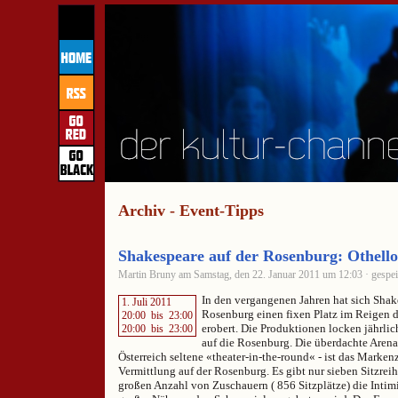
Archiv - Event-Tipps
Shakespeare auf der Rosenburg: Othello
Martin Bruny am Samstag, den 22. Januar 2011 um 12:03 · gespei
In den vergangenen Jahren hat sich Shak
1. Juli 2011
Rosenburg einen fixen Platz im Reigen 
20:00
bis
23:00
erobert. Die Produktionen locken jährli
20:00
bis
23:00
auf die Rosenburg. Die überdachte Arena
Österreich seltene «theater-in-the-round« - ist das Marke
Vermittlung auf der Rosenburg. Es gibt nur sieben Sitzreihe
großen Anzahl von Zuschauern ( 856 Sitzplätze) die Intimi