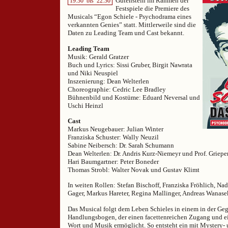
Gutenstein im Rahmen der
19:30
bis
22:30
Festspiele die Premiere des
Musicals “Egon Schiele - Psychodrama eines
verkannten Genies” statt. Mittlerweile sind die
Daten zu Leading Team und Cast bekannt.
Leading Team
Musik: Gerald Gratzer
Buch und Lyrics: Sissi Gruber, Birgit Nawrata
und Niki Neuspiel
Inszenierung: Dean Welterlen
Choreographie: Cedric Lee Bradley
Bühnenbild und Kostüme: Eduard Neversal und
Uschi Heinzl
Cast
Markus Neugebauer: Julian Winter
Franziska Schuster: Wally Neuzil
Sabine Neibersch: Dr. Sarah Schumann
Dean Welterlen: Dr. Andris Kurz-Niemeyr und Prof. Griepe
Hari Baumgartner: Peter Boneder
Thomas Strobl: Walter Novak und Gustav Klimt
In weiten Rollen: Stefan Bischoff, Franziska Fröhlich, Na
Gager, Markus Hareter, Regina Mallinger, Andreas Wanas
Das Musical folgt dem Leben Schieles in einem in der Ge
Handlungsbogen, der einen facettenreichen Zugang und ei
Wort und Musik ermöglicht. So entsteht ein mit Mystery-