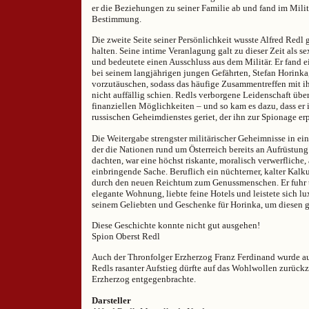
er die Beziehungen zu seiner Familie ab und fand im Milit
Bestimmung.
Die zweite Seite seiner Persönlichkeit wusste Alfred Redl
halten. Seine intime Veranlagung galt zu dieser Zeit als se
und bedeutete einen Ausschluss aus dem Militär. Er fand 
bei seinem langjährigen jungen Gefährten, Stefan Horinka
vorzutäuschen, sodass das häufige Zusammentreffen mit 
nicht auffällig schien. Redls verborgene Leidenschaft über
finanziellen Möglichkeiten – und so kam es dazu, dass er 
russischen Geheimdienstes geriet, der ihn zur Spionage erp
Die Weitergabe strengster militärischer Geheimnisse in eine
der die Nationen rund um Österreich bereits an Aufrüstung
dachten, war eine höchst riskante, moralisch verwerfliche,
einbringende Sache. Beruflich ein nüchterner, kalter Kalku
durch den neuen Reichtum zum Genussmenschen. Er fuhr te
elegante Wohnung, liebte feine Hotels und leistete sich lu
seinem Geliebten und Geschenke für Horinka, um diesen g
Diese Geschichte konnte nicht gut ausgehen!
Spion Oberst Redl
Auch der Thronfolger Erzherzog Franz Ferdinand wurde a
Redls rasanter Aufstieg dürfte auf das Wohlwollen zurückz
Erzherzog entgegenbrachte.
Darsteller