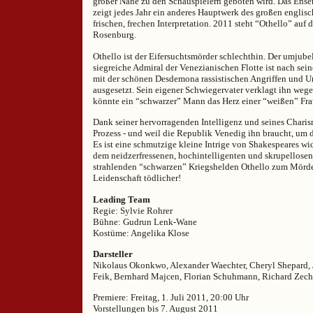
großer Nähe zu den Schauspielern geboten wird. Das Ensem
zeigt jedes Jahr ein anderes Hauptwerk des großen englisc
frischen, frechen Interpretation. 2011 steht “Othello” au
Rosenburg.
Othello ist der Eifersuchtsmörder schlechthin. Der umjube
siegreiche Admiral der Venezianischen Flotte ist nach sei
mit der schönen Desdemona rassistischen Angriffen und U
ausgesetzt. Sein eigener Schwiegervater verklagt ihn wege
könnte ein “schwarzer” Mann das Herz einer “weißen” Fra
Dank seiner hervorragenden Intelligenz und seines Chari
Prozess - und weil die Republik Venedig ihn braucht, um 
Es ist eine schmutzige kleine Intrige von Shakespeares w
dem neidzerfressenen, hochintelligenten und skrupellosen 
strahlenden “schwarzen” Kriegshelden Othello zum Mörder
Leidenschaft tödlicher!
Leading Team
Regie: Sylvie Rohrer
Bühne: Gudrun Lenk-Wane
Kostüme: Angelika Klose
Darsteller
Nikolaus Okonkwo, Alexander Waechter, Cheryl Shepard, 
Feik, Bernhard Majcen, Florian Schuhmann, Richard Zecha
Premiere: Freitag, 1. Juli 2011, 20:00 Uhr
Vorstellungen bis 7. August 2011