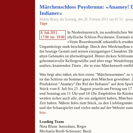
Märchenschloss Poysbrunn: »Anamey! D
Indianer«
Martin Bruny am Sonntag, den 20. Februar 2011 um 01:53 · gespe
Tipps
In Niederösterreich, im nordöstlichen Wei
8. Juli 2011
idyllische Schloss Poysbrunn. Erstmals i
17:00
bis
19:00
»Veste Bozesbrunnâ€ urkundlich erwähn
Ungarnkriege stark beschädigt. Durch den Wiederaufbau er
die heutige Gestalt und seinen einzigartigen Charakter. D
alten Gebäudes ist überwältigend. Hinter dicken Schlossm
geheimnisvolle Kellergewölbe und über enge Wendeltrep
uralten, knarrenden Türen , die in eine Märchenwelt entfü
Was liegt also näher, als hier einen “Märchensommer” zu v
ist das Schloss im Sommer ganz dem Märchen gewidmet. 2
Produktion “Anamey! Der Ruf der Indianer” auf dem Spielp
Stück vom 8. Juli bis 21. August jeweils am Freitag um 1
und Sonntag um 11 Uhr und 16 Uhr. Empfohlen für Kinder
werden sicher auch alle, die nie aufgehört haben, Märchen
Zeit haben. Nähere Infos zum Stück, zu den Lieblingsmär
und der Schauspieler und vieles mehr auf der Website z
hier
.
Leading Team
Nina Blum: Intendanz, Regie
Michaela Riedl-Schlosser: Buch