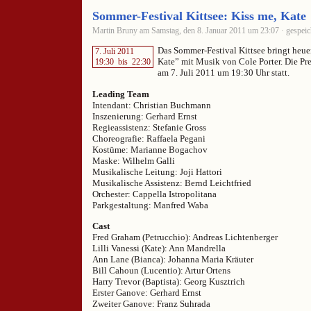
Sommer-Festival Kittsee: Kiss me, Kate
Martin Bruny am Samstag, den 8. Januar 2011 um 23:07 · gespeic
Das Sommer-Festival Kittsee bringt heue
7. Juli 2011
Kate” mit Musik von Cole Porter. Die Pr
19:30
bis
22:30
am 7. Juli 2011 um 19:30 Uhr statt.
Leading Team
Intendant: Christian Buchmann
Inszenierung: Gerhard Ernst
Regieassistenz: Stefanie Gross
Choreografie: Raffaela Pegani
Kostüme: Marianne Bogachov
Maske: Wilhelm Galli
Musikalische Leitung: Joji Hattori
Musikalische Assistenz: Bernd Leichtfried
Orchester: Cappella Istropolitana
Parkgestaltung: Manfred Waba
Cast
Fred Graham (Petrucchio): Andreas Lichtenberger
Lilli Vanessi (Kate): Ann Mandrella
Ann Lane (Bianca): Johanna Maria Kräuter
Bill Cahoun (Lucentio): Artur Ortens
Harry Trevor (Baptista): Georg Kusztrich
Erster Ganove: Gerhard Ernst
Zweiter Ganove: Franz Suhrada