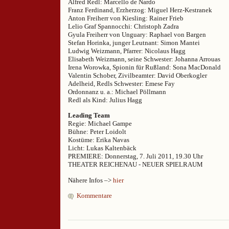
Alfred Redl: Marcello de Nardo
Franz Ferdinand, Erzherzog: Miguel Herz-Kestranek
Anton Freiherr von Kiesling: Rainer Frieb
Lelio Graf Spannocchi: Christoph Zadra
Gyula Freiherr von Unguary: Raphael von Bargen
Stefan Horinka, junger Leutnant: Simon Mantei
Ludwig Weizmann, Pfarrer: Nicolaus Hagg
Elisabeth Weizmann, seine Schwester: Johanna Arrouas
Irena Worowka, Spionin für Rußland: Sona MacDonald
Valentin Schober, Zivilbeamter: David Oberkogler
Adelheid, Redls Schwester: Emese Fay
Ordonnanz u. a.: Michael Pöllmann
Redl als Kind: Julius Hagg
Leading Team
Regie: Michael Gampe
Bühne: Peter Loidolt
Kostüme: Erika Navas
Licht: Lukas Kaltenbäck
PREMIERE: Donnerstag, 7. Juli 2011, 19.30 Uhr
THEATER REICHENAU - NEUER SPIELRAUM
Nähere Infos –>
hier
Kommentare