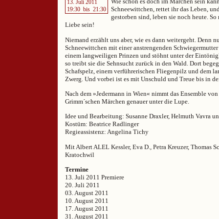
Wie schön es doch im Märchen sein kann:
13. Juli 2011
Schneewittchen, rettet ihr das Leben, un
19:30
bis
21:30
gestorben sind, leben sie noch heute. So
Liebe sein!
Niemand erzählt uns aber, wie es dann weitergeht. Denn nu
Schneewittchen mit einer anstrengenden Schwiegermutter h
einem langweiligen Prinzen und stöhnt unter der Eintönig
so treibt sie die Sehnsucht zurück in den Wald. Dort bege
Schafspelz, einem verführerischen Fliegenpilz und dem la
Zwerg. Und vorbei ist es mit Unschuld und Treue bis in de
Nach dem »Jedermann in Wien« nimmt das Ensemble von “
Grimm´schen Märchen genauer unter die Lupe.
Idee und Bearbeitung: Susanne Draxler, Helmuth Vavra u
Kostüm: Beatrice Radlinger
Regieassistenz: Angelina Tichy
Mit Albert ALEL Kessler, Eva D., Petra Kreuzer, Thomas S
Kratochwil
Termine
13. Juli 2011 Premiere
20. Juli 2011
03. August 2011
10. August 2011
17. August 2011
31. August 2011