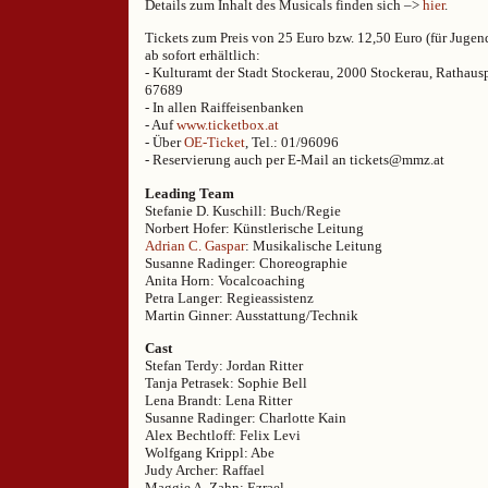
Details zum Inhalt des Musicals finden sich –>
hier
.
Tickets zum Preis von 25 Euro bzw. 12,50 Euro (für Jugend
ab sofort erhältlich:
- Kulturamt der Stadt Stockerau, 2000 Stockerau, Rathausp
67689
- In allen Raiffeisenbanken
- Auf
www.ticketbox.at
- Über
OE-Ticket
, Tel.: 01/96096
- Reservierung auch per E-Mail an tickets@mmz.at
Leading Team
Stefanie D. Kuschill: Buch/Regie
Norbert Hofer: Künstlerische Leitung
Adrian C. Gaspar
: Musikalische Leitung
Susanne Radinger: Choreographie
Anita Horn: Vocalcoaching
Petra Langer: Regieassistenz
Martin Ginner: Ausstattung/Technik
Cast
Stefan Terdy: Jordan Ritter
Tanja Petrasek: Sophie Bell
Lena Brandt: Lena Ritter
Susanne Radinger: Charlotte Kain
Alex Bechtloff: Felix Levi
Wolfgang Krippl: Abe
Judy Archer: Raffael
Maggie A. Zahn: Ezrael