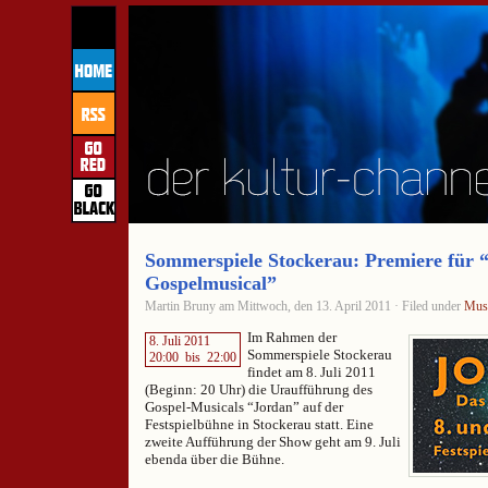
Sommerspiele Stockerau: Premiere für 
Gospelmusical”
Martin Bruny am Mittwoch, den 13. April 2011 · Filed under
Musi
Im Rahmen der
8. Juli 2011
Sommerspiele Stockerau
20:00
bis
22:00
findet am 8. Juli 2011
(Beginn: 20 Uhr) die Uraufführung des
Gospel-Musicals “Jordan” auf der
Festspielbühne in Stockerau statt. Eine
zweite Aufführung der Show geht am 9. Juli
ebenda über die Bühne.