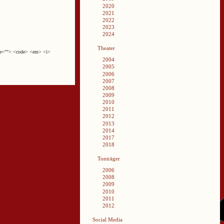
2020
2021
2022
2023
2024
Theater
cite=""> <code> <em> <i>
2004
2005
2006
2007
2008
2009
2010
2011
2012
2013
2014
2017
2018
Tonträger
2006
2008
2009
2010
2011
2012
Social Media