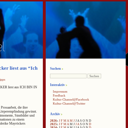
ker liest aus “Ich
Suchen
ipps
Interaktiv
ER liest aus ICH BIN IN
Impressum
Feedback
Kultur-Channel@Facebook
Kultur-Channel@Twitter
 Prosaarbeit, die ihre
r Körperempfindung gewinnt.
Archiv
rtmomente, Sinnbilder und
nationen zu einem
2026
:
J
F
M
A
M
J
J
A
S
O
N
D
iederike Mayröckers
2025
:
J
F
M
A
M
J
J
A
S
O
N
D
2024
:
J
F
M
A
M
J
J
A
S
O
N
D