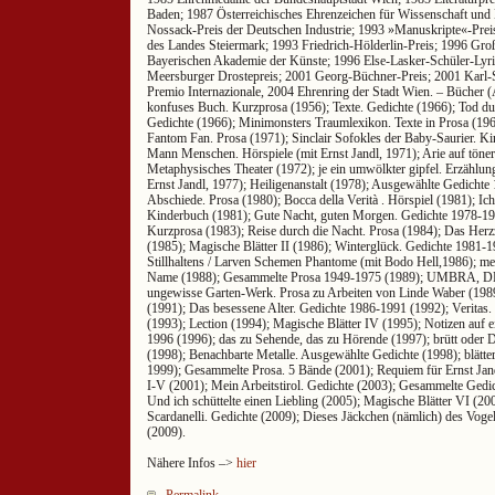
Baden; 1987 Österreichisches Ehrenzeichen für Wissenschaft und
Nossack-Preis der Deutschen Industrie; 1993 »Manuskripte«-Prei
des Landes Steiermark; 1993 Friedrich-Hölderlin-Preis; 1996 Große
Bayerischen Akademie der Künste; 1996 Else-Lasker-Schüler-Lyri
Meersburger Drostepreis; 2001 Georg-Büchner-Preis; 2001 Karl-
Premio Internazionale, 2004 Ehrenring der Stadt Wien. – Bücher (
konfuses Buch. Kurzprosa (1956); Texte. Gedichte (1966); Tod du
Gedichte (1966); Minimonsters Traumlexikon. Texte in Prosa (196
Fantom Fan. Prosa (1971); Sinclair Sofokles der Baby-Saurier. K
Mann Menschen. Hörspiele (mit Ernst Jandl, 1971); Arie auf töne
Metaphysisches Theater (1972); je ein umwölkter gipfel. Erzählu
Ernst Jandl, 1977); Heiligenanstalt (1978); Ausgewählte Gedichte
Abschiede. Prosa (1980); Bocca della Verità . Hörspiel (1981); I
Kinderbuch (1981); Gute Nacht, guten Morgen. Gedichte 1978-198
Kurzprosa (1983); Reise durch die Nacht. Prosa (1984); Das Herz
(1985); Magische Blätter II (1986); Winterglück. Gedichte 1981-
Stillhaltens / Larven Schemen Phantome (mit Bodo Hell,1986); m
Name (1988); Gesammelte Prosa 1949-1975 (1989); UMBRA,
ungewisse Garten-Werk. Prosa zu Arbeiten von Linde Waber (1989)
(1991); Das besessene Alter. Gedichte 1986-1991 (1992); Veritas
(1993); Lection (1994); Magische Blätter IV (1995); Notizen auf
1996 (1996); das zu Sehende, das zu Hörende (1997); brütt oder 
(1998); Benachbarte Metalle. Ausgewählte Gedichte (1998); blätte
1999); Gesammelte Prosa. 5 Bände (2001); Requiem für Ernst Jand
I-V (2001); Mein Arbeitstirol. Gedichte (2003); Gesammelte Gedic
Und ich schüttelte einen Liebling (2005); Magische Blätter VI (20
Scardanelli. Gedichte (2009); Dieses Jäckchen (nämlich) des Voge
(2009).
Nähere Infos –>
hier
Permalink