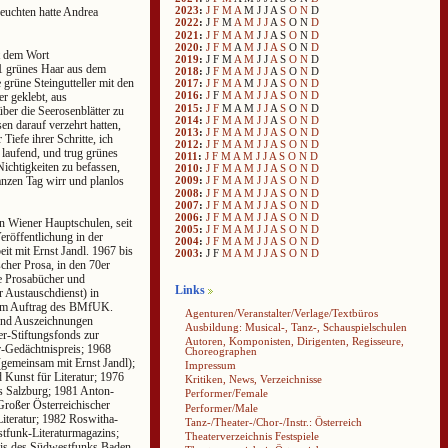
2023
:
J
F
M
A
M
J
J
A
S
O
N
D
Leuchten hatte Andrea
2022
:
J
F
M
A
M
J
J
A
S
O
N
D
2021
:
J
F
M
A
M
J
J
A
S
O
N
D
2020
:
J
F
M
A
M
J
J
A
S
O
N
D
it dem Wort
2019
:
J
F
M
A
M
J
J
A
S
O
N
D
 grünes Haar aus dem
2018
:
J
F
M
A
M
J
J
A
S
O
N
D
grüne Steingutteller mit den
2017
:
J
F
M
A
M
J
J
A
S
O
N
D
2016
:
J
F
M
A
M
J
J
A
S
O
N
D
r geklebt, aus
2015
:
J
F
M
A
M
J
J
A
S
O
N
D
ber die Seerosenblätter zu
2014
:
J
F
M
A
M
J
J
A
S
O
N
D
sen darauf verzehrt hatten,
2013
:
J
F
M
A
M
J
J
A
S
O
N
D
Tiefe ihrer Schritte, ich
2012
:
J
F
M
A
M
J
J
A
S
O
N
D
n laufend, und trug grünes
2011
:
J
F
M
A
M
J
J
A
S
O
N
D
Nichtigkeiten zu befassen,
2010
:
J
F
M
A
M
J
J
A
S
O
N
D
nzen Tag wirr und planlos
2009
:
J
F
M
A
M
J
J
A
S
O
N
D
2008
:
J
F
M
A
M
J
J
A
S
O
N
D
2007
:
J
F
M
A
M
J
J
A
S
O
N
D
2006
:
J
F
M
A
M
J
J
A
S
O
N
D
n Wiener Hauptschulen, seit
2005
:
J
F
M
A
M
J
J
A
S
O
N
D
Veröffentlichung in der
2004
:
J
F
M
A
M
J
J
A
S
O
N
D
it mit Ernst Jandl. 1967 bis
2003
:
J
F
M
A
M
J
J
A
S
O
N
D
cher Prosa, in den 70er
he Prosabücher und
Links
Austauschdienst) in
A im Auftrag des BMfUK.
Agenturen/Veranstalter/Verlage/Textbüros
und Auszeichnungen
Ausbildung: Musical-, Tanz-, Schauspielschulen
r-Stiftungsfonds zur
Autoren, Komponisten, Dirigenten, Regisseure,
-Gedächtnispreis; 1968
Choreographen
(gemeinsam mit Ernst Jandl);
Impressum
Kunst für Literatur; 1976
Kritiken, News, Verzeichnisse
es Salzburg; 1981 Anton-
Performer/Female
 Großer Österreichischer
Performer/Male
Literatur; 1982 Roswitha-
Tanz-/Theater-/Chor-/Instr.: Österreich
tfunk-Literaturmagazins;
Theaterverzeichnis Festspiele
eis des Südwestfunks Baden-