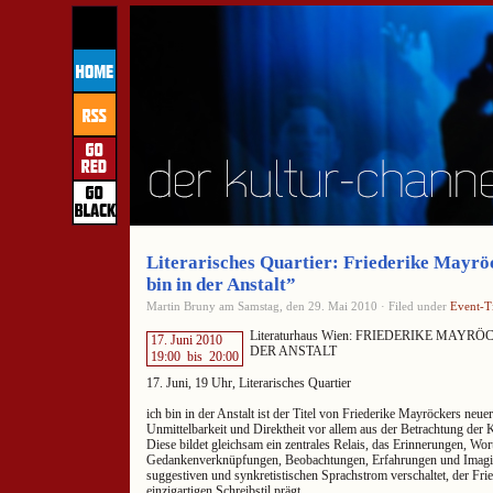
Literarisches Quartier: Friederike Mayröc
bin in der Anstalt”
Martin Bruny am Samstag, den 29. Mai 2010 · Filed under
Event-T
Literaturhaus Wien: FRIEDERIKE MAYRÖCK
17. Juni 2010
DER ANSTALT
19:00
bis
20:00
17. Juni, 19 Uhr, Literarisches Quartier
ich bin in der Anstalt ist der Titel von Friederike Mayröckers neuer
Unmittelbarkeit und Direktheit vor allem aus der Betrachtung de
Diese bildet gleichsam ein zentrales Relais, das Erinnerungen, Wo
Gedankenverknüpfungen, Beobachtungen, Erfahrungen und Imagi
suggestiven und synkretistischen Sprachstrom verschaltet, der Fr
einzigartigen Schreibstil prägt.