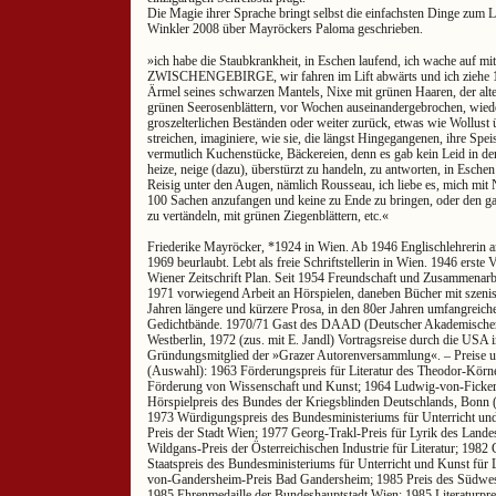
Die Magie ihrer Sprache bringt selbst die einfachsten Dinge zum 
Winkler 2008 über Mayröckers Paloma geschrieben.
»ich habe die Staubkrankheit, in Eschen laufend, ich wache auf m
ZWISCHENGEBIRGE, wir fahren im Lift abwärts und ich ziehe 1
Ärmel seines schwarzen Mantels, Nixe mit grünen Haaren, der alte 
grünen Seerosenblättern, vor Wochen auseinandergebrochen, wiede
groszelterlichen Beständen oder weiter zurück, etwas wie Wollust ü
streichen, imaginiere, wie sie, die längst Hingegangenen, ihre Spei
vermutlich Kuchenstücke, Bäckereien, denn es gab kein Leid in der 
heize, neige (dazu), überstürzt zu handeln, zu antworten, in Esche
Reisig unter den Augen, nämlich Rousseau, ich liebe es, mich mit 
100 Sachen anzufangen und keine zu Ende zu bringen, oder den ga
zu vertändeln, mit grünen Ziegenblättern, etc.«
Friederike Mayröcker, *1924 in Wien. Ab 1946 Englischlehrerin a
1969 beurlaubt. Lebt als freie Schriftstellerin in Wien. 1946 erste 
Wiener Zeitschrift Plan. Seit 1954 Freundschaft und Zusammenarbe
1971 vorwiegend Arbeit an Hörspielen, daneben Bücher mit szenis
Jahren längere und kürzere Prosa, in den 80er Jahren umfangreic
Gedichtbände. 1970/71 Gast des DAAD (Deutscher Akademischer 
Westberlin, 1972 (zus. mit E. Jandl) Vortragsreise durch die US
Gründungsmitglied der »Grazer Autorenversammlung«. – Preise 
(Auswahl): 1963 Förderungspreis für Literatur des Theodor-Körne
Förderung von Wissenschaft und Kunst; 1964 Ludwig-von-Ficker
Hörspielpreis des Bundes der Kriegsblinden Deutschlands, Bonn 
1973 Würdigungspreis des Bundesministeriums für Unterricht und 
Preis der Stadt Wien; 1977 Georg-Trakl-Preis für Lyrik des Land
Wildgans-Preis der Österreichischen Industrie für Literatur; 1982
Staatspreis des Bundesministeriums für Unterricht und Kunst für 
von-Gandersheim-Preis Bad Gandersheim; 1985 Preis des Südwes
1985 Ehrenmedaille der Bundeshauptstadt Wien; 1985 Literaturpr