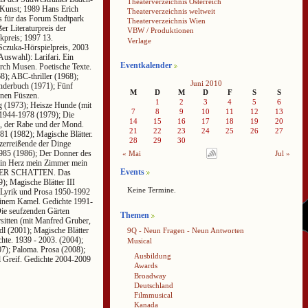
Theaterverzeichnis Österreich
 Kunst; 1989 Hans Erich
Theaterverzeichnis weltweit
s für das Forum Stadtpark
Theaterverzeichnis Wien
r Literaturpreis der
VBW / Produktionen
kpreis; 1997 13.
Verlage
Sczuka-Hörspielpreis, 2003
Auswahl): Larifari. Ein
Eventkalender
rch Musen. Poetische Texte.
8); ABC-thriller (1968);
Juni 2010
inderbuch (1971); Fünf
M
D
M
D
F
S
S
rnen Füszen.
1
2
3
4
5
6
ng (1973); Heisze Hunde (mit
7
8
9
10
11
12
13
 1944-1978 (1979); Die
14
15
16
17
18
19
20
ch, der Rabe und der Mond.
21
22
23
24
25
26
27
1 (1982); Magische Blätter.
28
29
30
zerreißende der Dinge
1985 (1986); Der Donner des
« Mai
Jul »
ein Herz mein Zimmer mein
Events
 DER SCHATTEN. Das
; Magische Blätter III
Keine Termine.
. Lyrik und Prosa 1950-1992
 einem Kamel. Gedichte 1991-
Die seufzenden Gärten
Themen
rsitten (mit Manfred Gruber,
l (2001); Magische Blätter
9Q - Neun Fragen - Neun Antworten
hte. 1939 - 2003. (2004);
Musical
07); Paloma. Prosa (2008);
Ausbildung
l Greif. Gedichte 2004-2009
Awards
Broadway
Deutschland
Filmmusical
Kanada