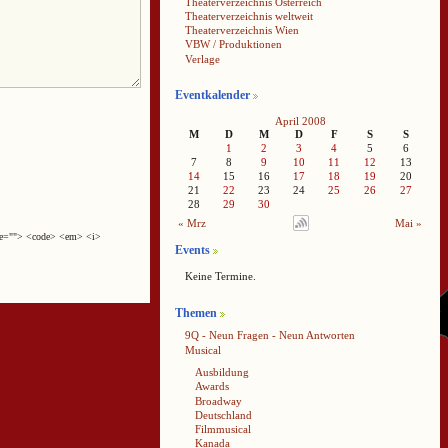
Theaterverzeichnis Österreich
Theaterverzeichnis weltweit
Theaterverzeichnis Wien
VBW / Produktionen
Verlage
Eventkalender
April 2008
M
D
M
D
F
S
S
1
2
3
4
5
6
7
8
9
10
11
12
13
14
15
16
17
18
19
20
21
22
23
24
25
26
27
28
29
30
« Mrz
Mai »
cite=""> <code> <em> <i>
Events
Keine Termine.
Themen
9Q - Neun Fragen - Neun Antworten
Musical
Ausbildung
Awards
Broadway
Deutschland
Filmmusical
Kanada