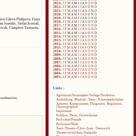
2023
:
J
F
M
A
M
J
J
A
S
O
N
D
2022
:
J
F
M
A
M
J
J
A
S
O
N
D
2021
:
J
F
M
A
M
J
J
A
S
O
N
D
2020
:
J
F
M
A
M
J
J
A
S
O
N
D
2019
:
J
F
M
A
M
J
J
A
S
O
N
D
ava Valeva-Philipova, Franz
2018
:
J
F
M
A
M
J
J
A
S
O
N
D
an Joanidis, Stefan Konrad,
2017
:
J
F
M
A
M
J
J
A
S
O
N
D
chwab, Gianpiero Tiranzoni,
2016
:
J
F
M
A
M
J
J
A
S
O
N
D
2015
:
J
F
M
A
M
J
J
A
S
O
N
D
2014
:
J
F
M
A
M
J
J
A
S
O
N
D
2013
:
J
F
M
A
M
J
J
A
S
O
N
D
2012
:
J
F
M
A
M
J
J
A
S
O
N
D
2011
:
J
F
M
A
M
J
J
A
S
O
N
D
2010
:
J
F
M
A
M
J
J
A
S
O
N
D
2009
:
J
F
M
A
M
J
J
A
S
O
N
D
2008
:
J
F
M
A
M
J
J
A
S
O
N
D
2007
:
J
F
M
A
M
J
J
A
S
O
N
D
2006
:
J
F
M
A
M
J
J
A
S
O
N
D
2005
:
J
F
M
A
M
J
J
A
S
O
N
D
2004
:
J
F
M
A
M
J
J
A
S
O
N
D
2003
:
J
F
M
A
M
J
J
A
S
O
N
D
Links
Agenturen/Veranstalter/Verlage/Textbüros
veröffentlicht)
Ausbildung: Musical-, Tanz-, Schauspielschulen
Autoren, Komponisten, Dirigenten, Regisseure,
Choreographen
Impressum
Kritiken, News, Verzeichnisse
Performer/Female
Performer/Male
Tanz-/Theater-/Chor-/Instr.: Österreich
Theaterverzeichnis Festspiele