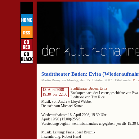
Stadttheater Baden: Evita (Wiederaufnah
Martin Bruny am Montag, den 15. Oktober 2007 · Filed under
Musi
Stadttheater Baden: Evita
18. April 2008
Rockoper nach der Lebensgeschichte von Eva 
19:30
bis
22:30
Liedtexte von Tim Rice
Musik von Andrew Lloyd Webber
Deutsch von Michael Kunze
Wiederaufnahme: 18. April 2008, 19.30 Uhr
April: 19/20 (15.00)/25/26
Vorstellungsbeginn, wenn nicht anders angegeben, jeweils 19.30 
Musik. Leitung: Franz Josef Breznik
Inszenierung: Robert Herzl