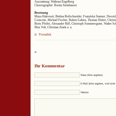
Ausstattung: Waltraut Engelberg
Choreographie: Rosita Steinhauser
Besetzung
Maya Hakvoort, Bettina Reifschneider, Franziska Stanner, Dessisl
Csencsits, Michael Fischer, Ruben Gabira, Thomas Huber, Christi
Boris Pfeifer, Alexander Riff, Christoph Sommersguter, Walter S
Max Volt, Christian Zmek u. a.
Permalink
»
Ihr Kommentar
Name (bitte angeben)
E-Mail (bitte angeben, wird nicht 
Website