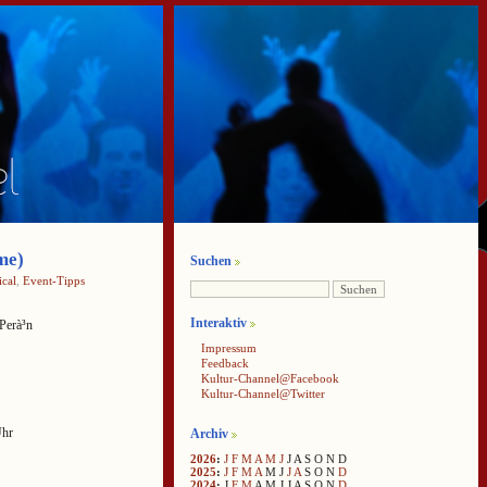
me)
Suchen
cal
,
Event-Tipps
Interaktiv
Perà³n
Impressum
Feedback
Kultur-Channel@Facebook
Kultur-Channel@Twitter
Uhr
Archiv
2026
:
J
F
M
A
M
J
J
A
S
O
N
D
2025
:
J
F
M
A
M
J
J
A
S
O
N
D
2024
:
J
F
M
A
M
J
J
A
S
O
N
D