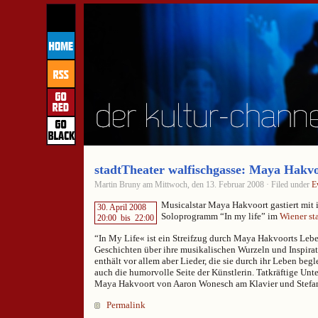
stadtTheater walfischgasse: Maya Hakvoo
Martin Bruny am Mittwoch, den 13. Februar 2008 · Filed under
E
Musicalstar Maya Hakvoort gastiert mit 
30. April 2008
Soloprogramm “In my life” im
Wiener st
20:00
bis
22:00
“In My Life« ist ein Streifzug durch Maya Hakvoorts Leb
Geschichten über ihre musikalischen Wurzeln und Inspir
enthält vor allem aber Lieder, die sie durch ihr Leben begl
auch die humorvolle Seite der Künstlerin. Tatkräftige Un
Maya Hakvoort von Aaron Wonesch am Klavier und Stefan
Permalink