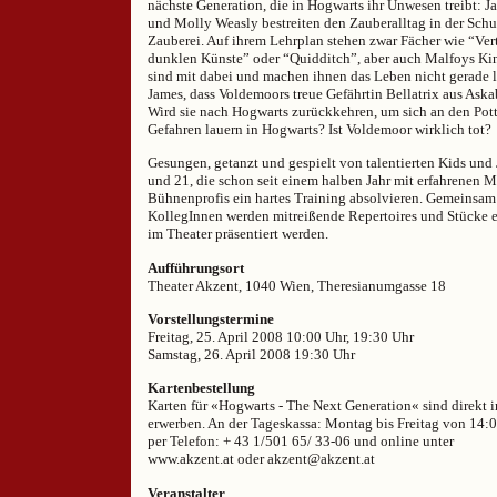
nächste Generation, die in Hogwarts ihr Unwesen treibt: Ja
und Molly Weasly bestreiten den Zauberalltag in der Schu
Zauberei. Auf ihrem Lehrplan stehen zwar Fächer wie “Ve
dunklen Künste” oder “Quidditch”, aber auch Malfoys Kin
sind mit dabei und machen ihnen das Leben nicht gerade le
James, dass Voldemoors treue Gefährtin Bellatrix aus Aska
Wird sie nach Hogwarts zurückkehren, um sich an den Pot
Gefahren lauern in Hogwarts? Ist Voldemoor wirklich tot?
Gesungen, getanzt und gespielt von talentierten Kids und
und 21, die schon seit einem halben Jahr mit erfahrenen M
Bühnenprofis ein hartes Training absolvieren. Gemeinsam
KollegInnen werden mitreißende Repertoires und Stücke e
im Theater präsentiert werden.
Aufführungsort
Theater Akzent, 1040 Wien, Theresianumgasse 18
Vorstellungstermine
Freitag, 25. April 2008 10:00 Uhr, 19:30 Uhr
Samstag, 26. April 2008 19:30 Uhr
Kartenbestellung
Karten für «Hogwarts - The Next Generation« sind direk
erwerben. An der Tageskassa: Montag bis Freitag von 14:0
per Telefon: + 43 1/501 65/ 33-06 und online unter
www.akzent.at oder akzent@akzent.at
Veranstalter