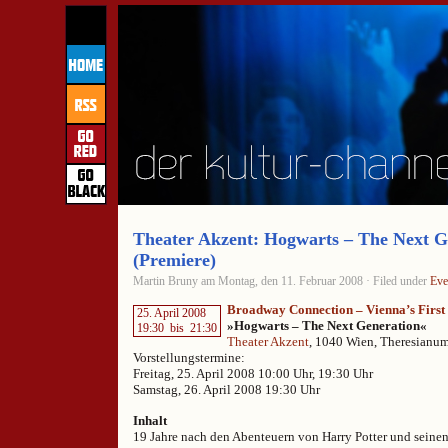
Theater Akzent: Hogwarts – The Next G
(Premiere)
Martin Bruny am Montag, den 11. Februar 2008 · Filed under
Eve
Broadway Connection – Vienna’s First
25. April 2008
»Hogwarts – The Next Generation«
19:30
bis
21:30
Theater Akzent
, 1040 Wien, Theresianu
Vorstellungstermine:
Freitag, 25. April 2008 10:00 Uhr, 19:30 Uhr
Samstag, 26. April 2008 19:30 Uhr
Inhalt
19 Jahre nach den Abenteuern von Harry Potter und seinen