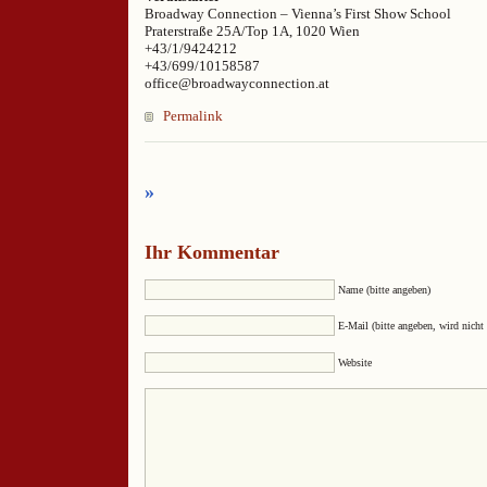
Broadway Connection – Vienna’s First Show School
Praterstraße 25A/Top 1A, 1020 Wien
+43/1/9424212
+43/699/10158587
office@broadwayconnection.at
Permalink
»
Ihr Kommentar
Name (bitte angeben)
E-Mail (bitte angeben, wird nicht 
Website