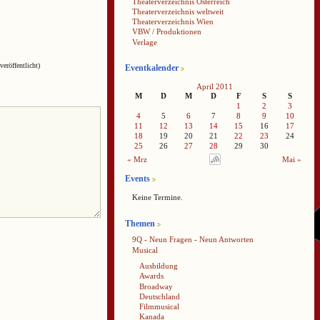
Theaterverzeichnis Österreich
Theaterverzeichnis weltweit
Theaterverzeichnis Wien
VBW / Produktionen
Verlage
veröffentlicht)
Eventkalender
April 2011
M
D
M
D
F
S
S
1
2
3
4
5
6
7
8
9
10
11
12
13
14
15
16
17
18
19
20
21
22
23
24
25
26
27
28
29
30
« Mrz
Mai »
Events
Keine Termine.
Themen
9Q - Neun Fragen - Neun Antworten
Musical
Ausbildung
Awards
Broadway
Deutschland
Filmmusical
Kanada