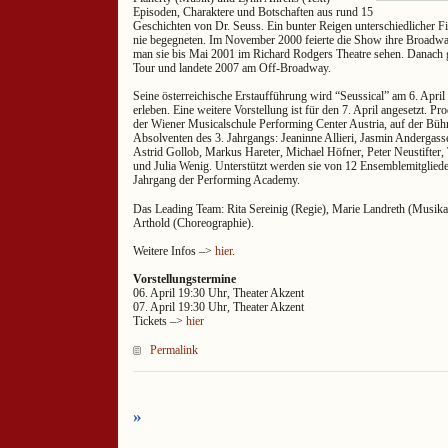
Episoden, Charaktere und Botschaften aus rund 15
Geschichten von Dr. Seuss. Ein bunter Reigen unterschiedlicher Fi
nie begegneten. Im November 2000 feierte die Show ihre Broadw
man sie bis Mai 2001 im Richard Rodgers Theatre sehen. Danach 
Tour und landete 2007 am Off-Broadway.
Seine österreichische Erstaufführung wird “Seussical” am 6. Apri
erleben. Eine weitere Vorstellung ist für den 7. April angesetzt. P
der Wiener Musicalschule Performing Center Austria, auf der Büh
Absolventen des 3. Jahrgangs: Jeaninne Allieri, Jasmin Andergas
Astrid Gollob, Markus Hareter, Michael Höfner, Peter Neustifte
und Julia Wenig. Unterstützt werden sie von 12 Ensemblemitgliede
Jahrgang der Performing Academy.
Das Leading Team: Rita Sereinig (Regie), Marie Landreth (Musika
Arthold (Choreographie).
Weitere Infos –>
hier
.
Vorstellungstermine
06. April 19:30 Uhr, Theater Akzent
07. April 19:30 Uhr, Theater Akzent
Tickets –>
hier
Permalink
»