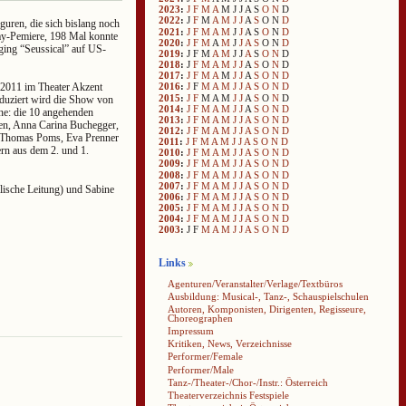
2023
:
J
F
M
A
M
J
J
A
S
O
N
D
2022
:
J
F
M
A
M
J
J
A
S
O
N
D
guren, die sich bislang noch
2021
:
J
F
M
A
M
J
J
A
S
O
N
D
ay-Pemiere, 198 Mal konnte
2020
:
J
F
M
A
M
J
J
A
S
O
N
D
ging “Seussical” auf US-
2019
:
J
F
M
A
M
J
J
A
S
O
N
D
2018
:
J
F
M
A
M
J
J
A
S
O
N
D
2017
:
J
F
M
A
M
J
J
A
S
O
N
D
l 2011 im Theater Akzent
2016
:
J
F
M
A
M
J
J
A
S
O
N
D
2015
:
J
F
M
A
M
J
J
A
S
O
N
D
roduziert wird die Show von
2014
:
J
F
M
A
M
J
J
A
S
O
N
D
ne: die 10 angehenden
2013
:
J
F
M
A
M
J
J
A
S
O
N
D
sen, Anna Carina Buchegger,
2012
:
J
F
M
A
M
J
J
A
S
O
N
D
r, Thomas Poms, Eva Prenner
2011
:
J
F
M
A
M
J
J
A
S
O
N
D
rn aus dem 2. und 1.
2010
:
J
F
M
A
M
J
J
A
S
O
N
D
2009
:
J
F
M
A
M
J
J
A
S
O
N
D
2008
:
J
F
M
A
M
J
J
A
S
O
N
D
2007
:
J
F
M
A
M
J
J
A
S
O
N
D
lische Leitung) und Sabine
2006
:
J
F
M
A
M
J
J
A
S
O
N
D
2005
:
J
F
M
A
M
J
J
A
S
O
N
D
2004
:
J
F
M
A
M
J
J
A
S
O
N
D
2003
:
J
F
M
A
M
J
J
A
S
O
N
D
Links
Agenturen/Veranstalter/Verlage/Textbüros
Ausbildung: Musical-, Tanz-, Schauspielschulen
Autoren, Komponisten, Dirigenten, Regisseure,
Choreographen
Impressum
Kritiken, News, Verzeichnisse
Performer/Female
Performer/Male
Tanz-/Theater-/Chor-/Instr.: Österreich
Theaterverzeichnis Festspiele