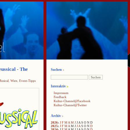
ussical - The
Suchen
usical
,
Wien
,
Event-Tipps
Interaktiv
Impressum
Feedback
Kultur-Channel@Facebook
Kultur-Channel@Twitter
Archiv
2026
:
J
F
M
A
M
J
J
A
S
O
N
D
2025
:
J
F
M
A
M
J
J
A
S
O
N
D
2024
:
J
F
M
A
M
J
J
A
S
O
N
D