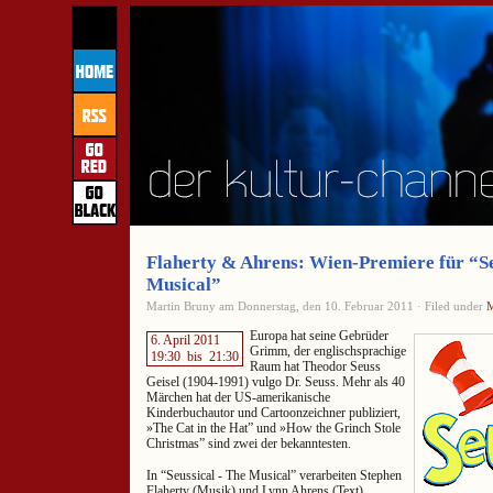
Flaherty & Ahrens: Wien-Premiere für “Se
Musical”
Martin Bruny am Donnerstag, den 10. Februar 2011 · Filed under
M
Europa hat seine Gebrüder
6. April 2011
Grimm, der englischsprachige
19:30
bis
21:30
Raum hat Theodor Seuss
Geisel (1904-1991) vulgo Dr. Seuss. Mehr als 40
Märchen hat der US-amerikanische
Kinderbuchautor und Cartoonzeichner publiziert,
»The Cat in the Hat” und »How the Grinch Stole
Christmas” sind zwei der bekanntesten.
In “Seussical - The Musical” verarbeiten Stephen
Flaherty (Musik) und Lynn Ahrens (Text)