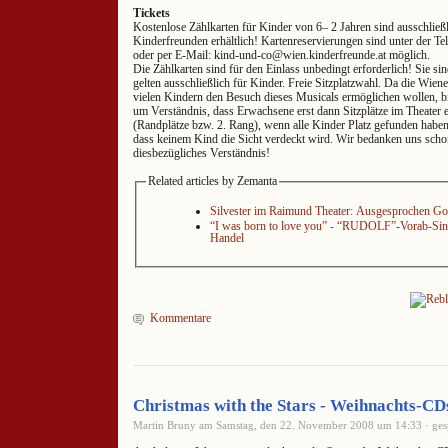
Tickets
Kostenlose Zählkarten für Kinder von 6– 2 Jahren sind ausschließ
Kinderfreunden erhältlich! Kartenreservierungen sind unter der 
oder per E-Mail: kind-und-co@wien.kinderfreunde.at möglich.
Die Zählkarten sind für den Einlass unbedingt erforderlich! Sie si
gelten ausschließlich für Kinder. Freie Sitzplatzwahl. Da die Wie
vielen Kindern den Besuch dieses Musicals ermöglichen wollen, bi
um Verständnis, dass Erwachsene erst dann Sitzplätze im Theater
(Randplätze bzw. 2. Rang), wenn alle Kinder Platz gefunden haben.
dass keinem Kind die Sicht verdeckt wird. Wir bedanken uns schon
diesbezügliches Verständnis!
Related articles by Zemanta
Silvester im Raimund Theater: Ausgesprochen Go
“I was born to love you” - “RUDOLF”-Vorab-Sin
Handel
Kommentare
Christmas with the Stars - Weihnachts-CD
Martin Bruny am Samstag, den 22. November 2008 um 14:33 · ges