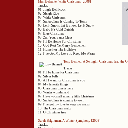
Matt Belsante: White Christmas [2008]
Tracks:
01. Jingle Bell Rock
02. Sleigh Ride
03. White Christmas
04. Santa Claus Is Coming To Town
05. Let It Snow, Let It Snow, Let It Snow
06. Baby It’s Cold Outside
07. Blue Christmas
08. Zat’ You, Santa Claus
09. I’ll Be Home For Christmas
10. God Rest Ye Merry Gentlemen
11. Home For The Holidays
12. I’ve Got My Love To Keep Me Warm
Tony Bennett: A Swingin’ Christmas feat. the 
Tracks:
01. I’ll be home for Christmas
02. Silver bells
03. All I want for Christmas is you
04. My favorite things
05. Christmas time is here
06. Winter wonderland
07. Have yourself a merry little Christmas
08. Santa Claus is coming to town
09. I’ve got my love to keep me warm
10. The Christmas waltz
11. O Christmas tree
Sarah Brightman: A Winter Symphony [2008]
Tracks: