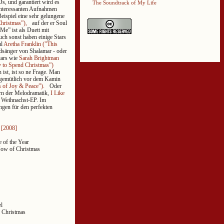
s, und garantiert wird es
The Soundtrack of My Life
 interessanten Aufnahmen
Beispiel eine sehr gelungene
hristmas”),
auf der er Soul
e” ist als Duett mit
uch sonst haben einige Stars
ul
Aretha Franklin (”This
dsänger von Shalamar - oder
tars wie
Sarah Brightman
 to Spend Christmas”)
 ist, ist so ne Frage. Man
 gemütlich vor dem Kamin
of Joy & Peace”).
Oder
ern der Melodramatik,
I Like
e Weihnachst-EP. Im
ngen für den perfekten
 [2008]
 of the Year
 Now of Christmas
l
e Christmas