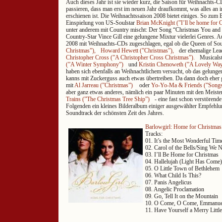
Auch dieses Jahr ist sie wieder kurz, die Saison für Weihnachts-CD
passieren, dass man erst im neuen Jahr draufkommt, was alles an
erschienen ist. Die Weihnachtssaison 2008 bietet einiges. So zum 
Einspielung von US-Soulstar
Brian McKnight (”I’ll be home for C
unter anderem mit Country mischt: Der Song “Christmas You and M
Country-Star Vince Gill eine gelungene Mixtur vielerlei Genres. A
2008 mit Weihnachts-CDs zugeschlagen, egal ob die Queen of So
Christmas”),
Howard Hewett (”Christmas”),
der ehemalige Lea
Christopher Cross (”A Christopher Cross Christmas”).
Musicals
(”A Winter Symphony”)
und
Kristin Chenoweth (”A Lovely Way
haben sich ebenfalls an Weihnachtlichem versucht, ob das gelungen
kanns mit Zuckerguss auch etwas übertreiben. Da dann doch eher
mit
Al Jarreau (”Christmas”)
oder
Yo-Yo-Ma & Friends (”Songs 
aber ganz etwas anderes, nämlich ein paar Minuten mit den Meist
Trains (”The Christmas Tree Ship”)
- eine fast schon verstörend
Folgenden ein kleines Bilderalbum einiger ausgewählter Empfehlu
Soundtrack der schönsten Zeit des Jahres.
Barlowgirl: Home for Christmas
Tracks:
01. It’s the Most Wonderful Time
02. Carol of the Bells/Sing We
03. I’ll Be Home for Christmas
04. Hallelujah (Light Has Come)
05. O Little Town of Bethlehem
06. What Child Is This?
07. Panis Angelicus
08. Angelic Proclamation
09. Go, Tell It on the Mountain
10. O Come, O Come, Emmanue
11. Have Yourself a Merry Littl