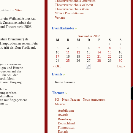
Theaterverzeichnis Österreich
Theaterverzeichnis weltweit
Theaterverzeichnis Wien
peichert in
Wien
VBW / Produktionen
Verlage
hr ein Weihnachtsmusical,
Als Zusammenarbeit der
nd Theater steht 2008
Eventkalender
November 2008
tian Brandauer) als
M
D
M
D
F
S
S
Hauptrollen zu sehen: Peter
1
2
 tritt als Don Profit auf.
3
4
5
6
7
8
9
10
11
12
13
14
15
16
17
18
19
20
21
22
23
24
25
26
27
28
29
30
 ganz »normale«
« Okt
Dez »
nigin und Hüterin
rquellen auf der
Events
 Sie will der
rch falsch
liebloser Umgang
Keine Termine.
h die
Themen
hrungsproben
ulturellem
9Q - Neun Fragen - Neun Antworten
man mit Engagement
kann …
Musical
Ausbildung
Awards
Broadway
Deutschland
Filmmusical
Kanada