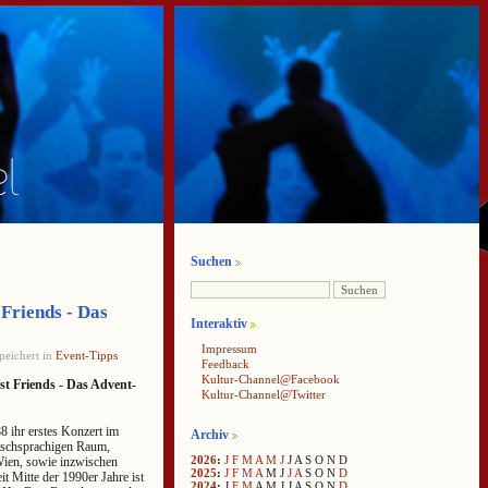
Suchen
Friends - Das
Interaktiv
Impressum
peichert in
Event-Tipps
Feedback
Kultur-Channel@Facebook
st Friends - Das Advent-
Kultur-Channel@Twitter
 ihr erstes Konzert im
Archiv
tschsprachigen Raum,
2026
:
J
F
M
A
M
J
J
A
S
O
N
D
Wien, sowie inzwischen
2025
:
J
F
M
A
M
J
J
A
S
O
N
D
it Mitte der 1990er Jahre ist
2024
:
J
F
M
A
M
J
J
A
S
O
N
D