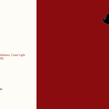
arkness, Come Light:
08]
t
The